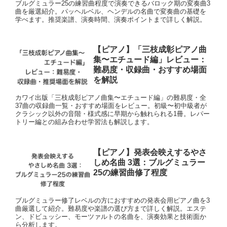
ブルグミュラー25の練習曲程度で演奏できるバロック期の変奏曲3
曲を厳選紹介。パッヘルベル、ヘンデルの名曲で変奏曲の基礎を
学べます。推奨楽譜、演奏時間、演奏ポイントまで詳しく解説。
【ピアノ】「三枝成彰ピアノ曲
集〜エチュード編」レビュー：
難易度・収録曲・おすすめ場面
を解説
カワイ出版「三枝成彰ピアノ曲集〜エチュード編」の難易度・全
37曲の収録曲一覧・おすすめ場面をレビュー。初級〜初中級者が
クラシック以外の音階・様式感に早期から触れられる1冊。レパー
トリー編との組み合わせ学習法も解説します。
【ピアノ】発表会映えするやさ
しめ名曲 3選：ブルグミュラー
25の練習曲修了程度
ブルグミュラー修了レベルの方におすすめの発表会用ピアノ曲を3
曲厳選して紹介。難易度や楽譜の選び方まで詳しく解説。エステ
ン、ドビュッシー、モーツァルトの名曲を、演奏効果と技術面か
ら分析します。