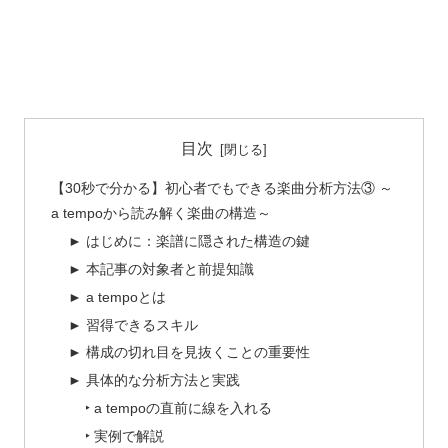
目次
【30秒で分かる】初心者でもできる楽曲分析方法③ ～
a tempoから読み解く楽曲の構造～
► はじめに：楽譜に隠された構造の鍵
► 本記事の対象者と前提知識
► a tempoとは
► 習得できるスキル
► 構成の切れ目を見抜くことの重要性
► 具体的な分析方法と実践
‣ a tempoの直前に線を入れる
‣ 実例で解説