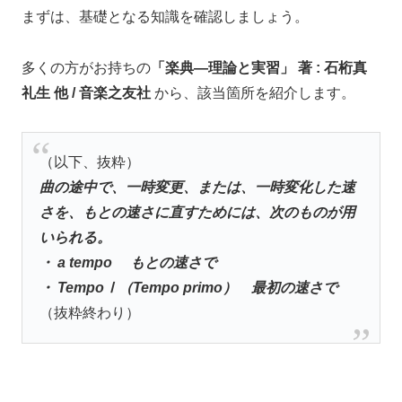
まずは、基礎となる知識を確認しましょう。
多くの方がお持ちの
「楽典―理論と実習」 著
:
石桁真
礼生 他
/ 音楽之友社
から、該当箇所を紹介します。
（以下、抜粋）
曲の途中で、一時変更、または、一時変化した速
さを、もとの速さに直すためには、次のものが用
いられる。
・ a tempo もとの速さで
・ TempoⅠ（Tempo primo） 最初の速さで
（抜粋終わり）