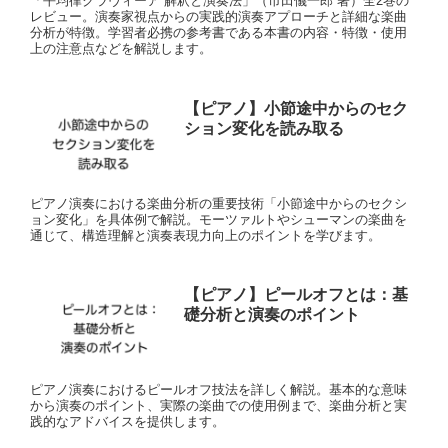
「平均律クラヴィーア 解釈と演奏法」（市田儀一郎 著）全2巻の
レビュー。演奏家視点からの実践的演奏アプローチと詳細な楽曲
分析が特徴。学習者必携の参考書である本書の内容・特徴・使用
上の注意点などを解説します。
【ピアノ】小節途中からのセク
ション変化を読み取る
ピアノ演奏における楽曲分析の重要技術「小節途中からのセクシ
ョン変化」を具体例で解説。モーツァルトやシューマンの楽曲を
通じて、構造理解と演奏表現力向上のポイントを学びます。
【ピアノ】ピールオフとは：基
礎分析と演奏のポイント
ピアノ演奏におけるピールオフ技法を詳しく解説。基本的な意味
から演奏のポイント、実際の楽曲での使用例まで、楽曲分析と実
践的なアドバイスを提供します。