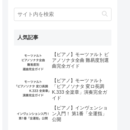
人気記事
【ピアノ】モーツァルト ピ
アノソナタ全曲 難易度別選
曲完全ガイド
【ピアノ】モーツァルト
「ピアノソナタ 変ロ長調
K.333 全楽章」演奏完全ガ
イド
【ピアノ】インヴェンショ
ン入門！ 第1番「全運指」
公開