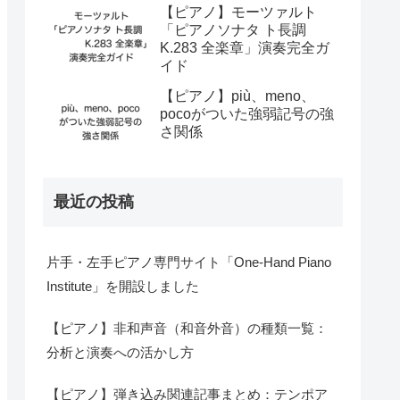
【ピアノ】モーツァルト
「ピアノソナタ ト長調
K.283 全楽章」演奏完全ガ
イド
【ピアノ】più、meno、
pocoがついた強弱記号の強
さ関係
最近の投稿
片手・左手ピアノ専門サイト「One-Hand Piano
Institute」を開設しました
【ピアノ】非和声音（和音外音）の種類一覧：
分析と演奏への活かし方
【ピアノ】弾き込み関連記事まとめ：テンポア