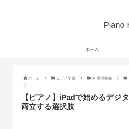
Pian
ホーム
ホーム
ピアノ学習
► 環境整備
リ
【ピアノ】iPadで始めるデジ
両立する選択肢