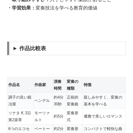
・学習効果：
変奏技法を学べる教育的価値
► 作品比較表
演奏
変奏の
作品名
作曲家
特徴
時間
種類
調子の良い鍛
約4分
正統的
親しみやすく、変奏の
ヘンデル
冶屋
30秒
変奏曲
基本を学べる
ソナタ K.311
モーツァ
変奏形
約5分
優雅で美しいロマンス
第2楽章
ルト
式
6つのエコセ
ベートー
約2分
変奏形
コンパクトで軽快な曲