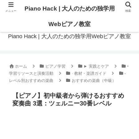
Piano Hack | 大人のための独学用
メニュー
検索
作曲の観点からアプローチした、実践的ピアノ学習メディア
Webピアノ教室
Piano Hack | 大人のための独学用Webピアノ教室
ホーム
ピアノ学習
► 実践とケア
‣
学習リソースと演奏活動
· 教材・楽譜ガイド
-
レベル別おすすめの楽曲
おすすめの楽曲（中級）
【ピアノ】初中級者から弾けるおすすめ
変奏曲 3選：ツェルニー30番レベル