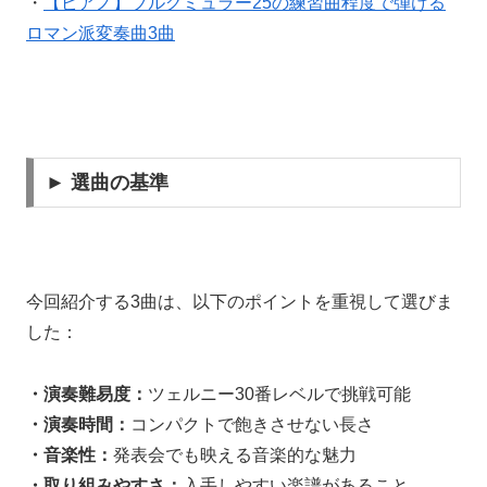
・
【ピアノ】ブルグミュラー25の練習曲程度で弾ける
ロマン派変奏曲3曲
► 選曲の基準
今回紹介する3曲は、以下のポイントを重視して選びま
した：
・演奏難易度：
ツェルニー30番レベルで挑戦可能
・演奏時間：
コンパクトで飽きさせない長さ
・音楽性：
発表会でも映える音楽的な魅力
・取り組みやすさ：
入手しやすい楽譜があること