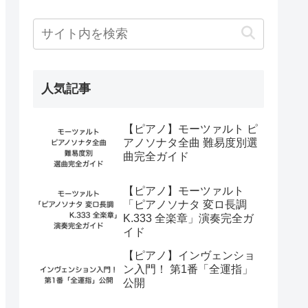
人気記事
【ピアノ】モーツァルト ピ
アノソナタ全曲 難易度別選
曲完全ガイド
【ピアノ】モーツァルト
「ピアノソナタ 変ロ長調
K.333 全楽章」演奏完全ガ
イド
【ピアノ】インヴェンショ
ン入門！ 第1番「全運指」
公開