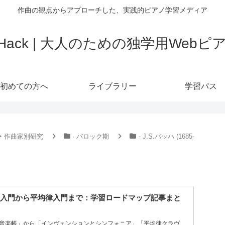
作曲の観点からアプローチした、実践的ピアノ学習メディア
o Hack | 大人のための独学用Web
初めての方へ
ライブラリー
学習パス
‣ 作曲家別研究
· バロック期
- J.S.バッハ (1685-
ッハ入門から平均律入門まで：学習ロードマップ記事まと
音楽帳」から「インヴェンションとシンフォニア」「平均律クラヴ