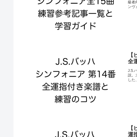
級者
ンヴ
【ピ
全
J.
説。
した
【ピ
運