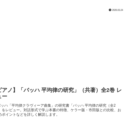
2026.03.24
ピアノ】「バッハ 平均律の研究」（共著）全2巻 レ
ュー
S.バッハ「平均律クラヴィーア曲集」の研究書「バッハ 平均律の研究（全2
」をレビュー。対話形式で学ぶ本書の特徴、ケラー版・市田版との比較、お
めポイントなどを詳しく解説します。