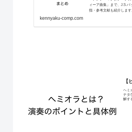
ィーア曲集」まで、J.S
指・参考文献も紹介します
kennyaku-comp.com
【
ヘミ
ナタ
解す