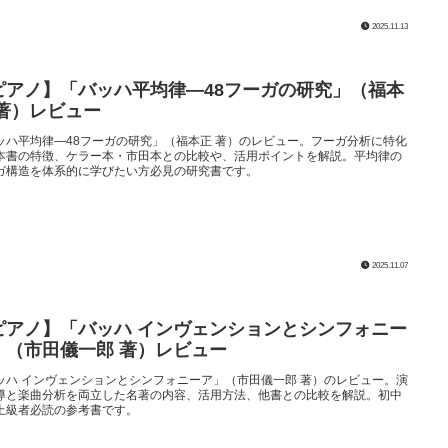
2025.11.13
ピアノ】「バッハ平均律―48フーガの研究」（福本
 著）レビュー
ッハ平均律―48フーガの研究」（福本正 著）のレビュー。フーガ分析に特化
本書の特徴、ケラー本・市田本との比較や、活用ポイントを解説。平均律の
ガ構造を体系的に学びたい方必見の研究書です。
2025.11.07
ピアノ】「バッハ インヴェンションとシンフォニー
」（市田儀一郎 著）レビュー
ッハ インヴェンションとシンフォニーア」（市田儀一郎 著）のレビュー。演
導と楽曲分析を両立した名著の内容、活用方法、他書との比較を解説。初中
上級者必読の参考書です。