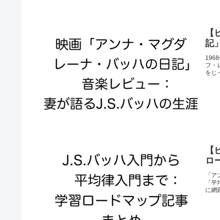
【
記
19
フ・
をじ
【
ロ
「ア
「平
に網