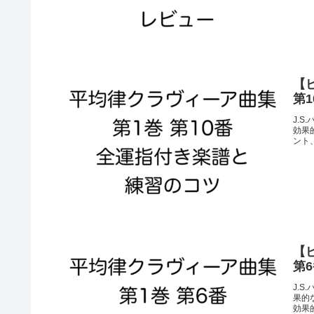
【
第
J.S
効果
ント
【
第
J.S
果的
効果