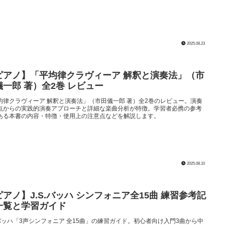
2025.08.23
ピアノ】「平均律クラヴィーア 解釈と演奏法」（市
儀一郎 著）全2巻 レビュー
均律クラヴィーア 解釈と演奏法」（市田儀一郎 著）全2巻のレビュー。演奏
点からの実践的演奏アプローチと詳細な楽曲分析が特徴。学習者必携の参考
ある本書の内容・特徴・使用上の注意点などを解説します。
2025.08.10
ピアノ】J.S.バッハ シンフォニア全15曲 練習参考記
一覧と学習ガイド
S.バッハ「3声シンフォニア 全15曲」の練習ガイド。初心者向け入門3曲から中