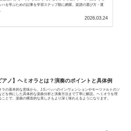
.バッハを学ぶための記事を学習ステップ順に網羅。楽譜の選び方・運
。
2026.03.24
ピアノ】ヘミオラとは？演奏のポイントと具体例
オラの基本的な意味から、J.S.バッハのインヴェンションやモーツァルトのソ
などを例にした具体的な楽曲分析と演奏方法まで丁寧に解説。ヘミオラを理
ることで、楽曲の構造的な美しさもより深く味わえるようになります。