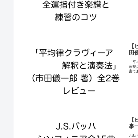
【
田
「平
家視
書で
【
事
J.