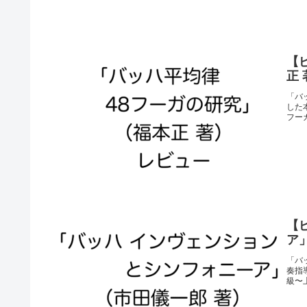
【
正
「バ
した
フー
【
ア
「バ
奏指
級〜