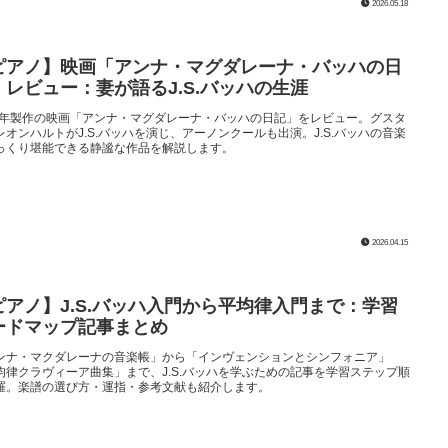
2026.05.18
ピアノ】映画「アンナ・マグダレーナ・バッハの日
」レビュー：妻が語るJ.S.バッハの生涯
68年製作の映画「アンナ・マグダレーナ・バッハの日記」をレビュー。グスタ
レオンハルトがJ.S.バッハを演じ、アーノンクールも出演。J.S.バッハの音楽
っくり堪能できる静謐な作品を解説します。
2026.04.15
ピアノ】J.S.バッハ入門から平均律入門まで：学習
ードマップ記事まとめ
ンナ・マクダレーナの音楽帳」から「インヴェンションとシンフォニア」
均律クラヴィーア曲集」まで、J.S.バッハを学ぶための記事を学習ステップ順
羅。楽譜の選び方・運指・参考文献も紹介します。