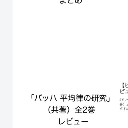
【
ビ
J.
巻）
すす