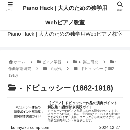
Piano Hack | 大人のための独学用
メニュー
検索
作曲の観点からアプローチした、実践的ピアノ学習メディア
Webピアノ教室
Piano Hack | 大人のための独学用Webピアノ教室
ホーム
ピアノ学習
► 楽曲研究
‣
作曲家別研究
· 近現代
- ドビュッシー (1862-
1918)
- ドビュッシー (1862-1918)
【ピアノ】ドビュッシー作品の演奏ポイント
解説集：譜例付き実践ガイド
ドビュッシーのピアノ作品における演奏のポイントを、
譜例とともに詳しく解説。実践的なアドバイスを曲毎に
まとめています。演奏テクニックから表現方法まで、具
体的な演奏のヒントを提供します。
kennyaku-comp.com
2024.12.27