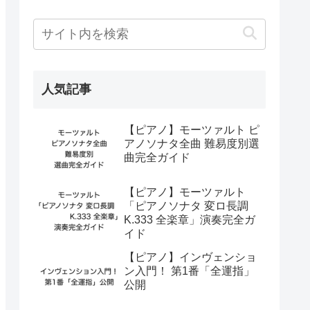
人気記事
【ピアノ】モーツァルト ピ
アノソナタ全曲 難易度別選
曲完全ガイド
【ピアノ】モーツァルト
「ピアノソナタ 変ロ長調
K.333 全楽章」演奏完全ガ
イド
【ピアノ】インヴェンショ
ン入門！ 第1番「全運指」
公開