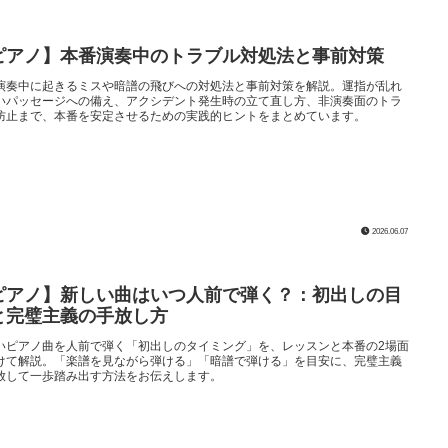
ピアノ】本番演奏中のトラブル対処法と事前対策
演奏中に起きるミスや暗譜の飛びへの対処法と事前対策を解説。運指が乱れ
いパッセージへの備え、アクシデント発生時の立て直し方、非演奏面のトラ
防止まで、本番を安定させるための実践的ヒントをまとめています。
2026.06.07
ピアノ】新しい曲はいつ人前で弾く？：初出しの目
と完璧主義の手放し方
いピアノ曲を人前で弾く「初出しのタイミング」を、レッスンと本番の2場面
けて解説。「楽譜を見ながら弾ける」「暗譜で弾ける」を目安に、完璧主義
放して一歩踏み出す方法をお伝えします。