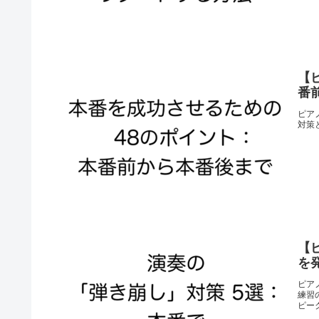
【
番
ピア
対策
【
を
ピア
練習
ピー