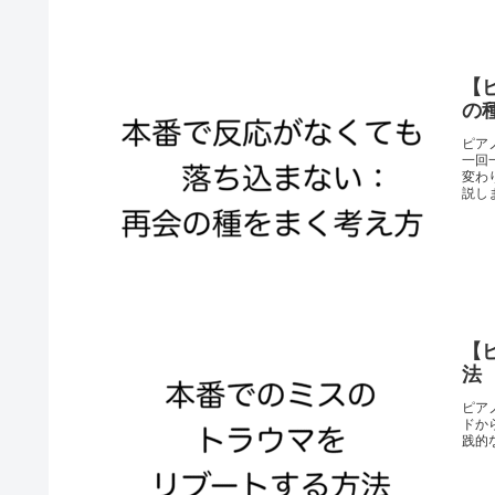
【
の
ピア
一回
変わ
説し
【
法
ピア
ドか
践的