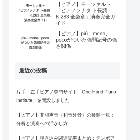
【ピアノ】モーツァルト
「ピアノソナタ ト長調
K.283 全楽章」演奏完全ガ
イド
【ピアノ】più、meno、
pocoがついた強弱記号の強
さ関係
最近の投稿
片手・左手ピアノ専門サイト「One-Hand Piano
Institute」を開設しました
【ピアノ】非和声音（和音外音）の種類一覧：
分析と演奏への活かし方
【ピアノ】弾き込み関連記事まとめ：テンポア