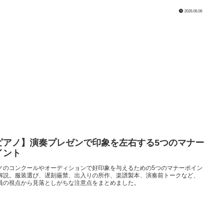
2026.06.06
ピアノ】演奏プレゼンで印象を左右する5つのマナー
イント
ノのコンクールやオーディションで好印象を与えるための5つのマナーポイン
解説。服装選び、遅刻厳禁、出入りの所作、楽譜製本、演奏前トークなど、
員の視点から見落としがちな注意点をまとめました。