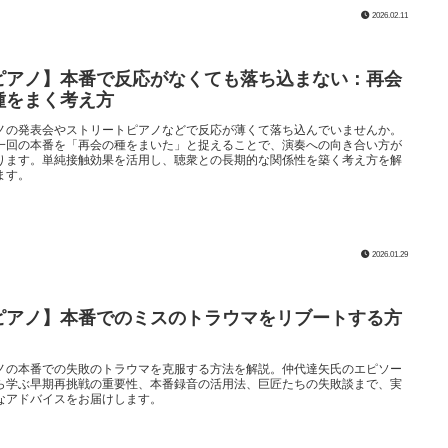
2026.02.11
ピアノ】本番で反応がなくても落ち込まない：再会
種をまく考え方
ノの発表会やストリートピアノなどで反応が薄くて落ち込んでいませんか。
一回の本番を「再会の種をまいた」と捉えることで、演奏への向き合い方が
ります。単純接触効果を活用し、聴衆との長期的な関係性を築く考え方を解
ます。
2026.01.29
ピアノ】本番でのミスのトラウマをリブートする方
ノの本番での失敗のトラウマを克服する方法を解説。仲代達矢氏のエピソー
ら学ぶ早期再挑戦の重要性、本番録音の活用法、巨匠たちの失敗談まで、実
なアドバイスをお届けします。