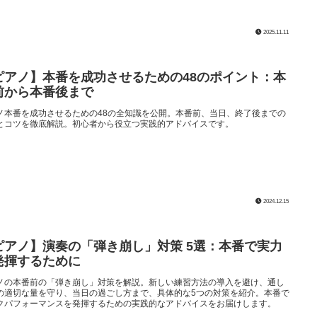
2025.11.11
ピアノ】本番を成功させるための48のポイント：本
前から本番後まで
ノ本番を成功させるための48の全知識を公開。本番前、当日、終了後までの
とコツを徹底解説。初心者から役立つ実践的アドバイスです。
2024.12.15
ピアノ】演奏の「弾き崩し」対策 5選：本番で実力
発揮するために
ノの本番前の「弾き崩し」対策を解説。新しい練習方法の導入を避け、通し
の適切な量を守り、当日の過ごし方まで、具体的な5つの対策を紹介。本番で
クパフォーマンスを発揮するための実践的なアドバイスをお届けします。