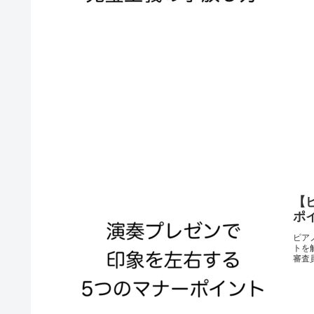
【
ポ
ピア
トを
審査