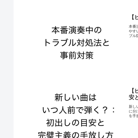
【
本番
やす
ブル
【
安
新し
に分
を手