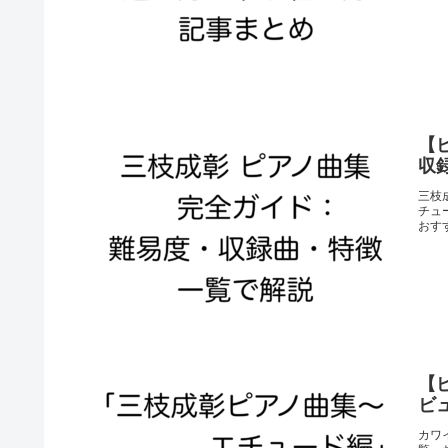
【
収
三枝
チュ
おす
【
ビ
カワ