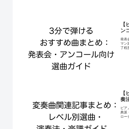
【
ン
発表
マン
了程
【
奏
ピア
典派
ロー