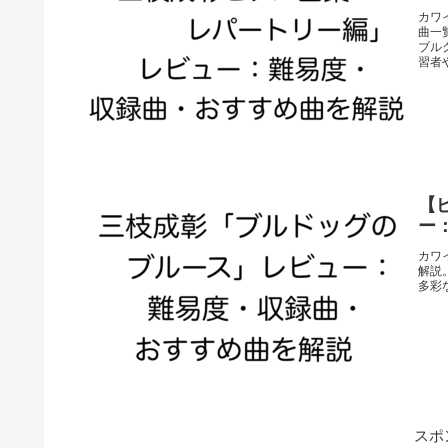
カワ
曲一
ブル
習者
【
ー
カワ
解説
多彩
スポ