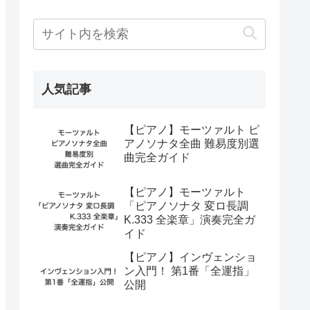
人気記事
【ピアノ】モーツァルト ピ
アノソナタ全曲 難易度別選
曲完全ガイド
【ピアノ】モーツァルト
「ピアノソナタ 変ロ長調
K.333 全楽章」演奏完全ガ
イド
【ピアノ】インヴェンショ
ン入門！ 第1番「全運指」
公開