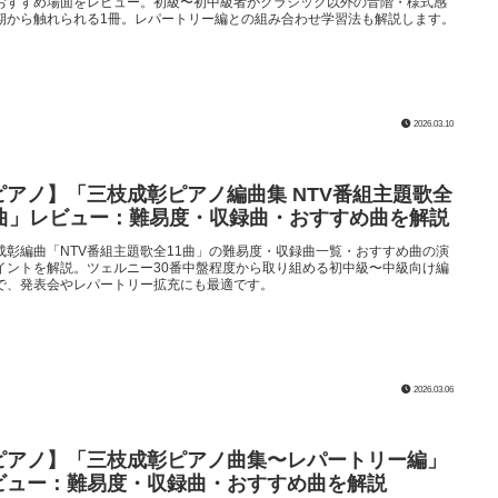
おすすめ場面をレビュー。初級〜初中級者がクラシック以外の音階・様式感
期から触れられる1冊。レパートリー編との組み合わせ学習法も解説します。
2026.03.10
ピアノ】「三枝成彰ピアノ編曲集 NTV番組主題歌全
1曲」レビュー：難易度・収録曲・おすすめ曲を解説
成彰編曲「NTV番組主題歌全11曲」の難易度・収録曲一覧・おすすめ曲の演
イントを解説。ツェルニー30番中盤程度から取り組める初中級〜中級向け編
で、発表会やレパートリー拡充にも最適です。
2026.03.06
ピアノ】「三枝成彰ピアノ曲集〜レパートリー編」
ビュー：難易度・収録曲・おすすめ曲を解説