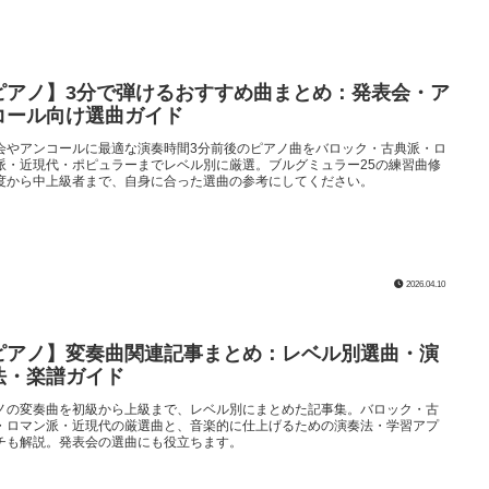
ピアノ】3分で弾けるおすすめ曲まとめ：発表会・ア
コール向け選曲ガイド
会やアンコールに最適な演奏時間3分前後のピアノ曲をバロック・古典派・ロ
派・近現代・ポピュラーまでレベル別に厳選。ブルグミュラー25の練習曲修
度から中上級者まで、自身に合った選曲の参考にしてください。
2026.04.10
ピアノ】変奏曲関連記事まとめ：レベル別選曲・演
法・楽譜ガイド
ノの変奏曲を初級から上級まで、レベル別にまとめた記事集。バロック・古
・ロマン派・近現代の厳選曲と、音楽的に仕上げるための演奏法・学習アプ
チも解説。発表会の選曲にも役立ちます。