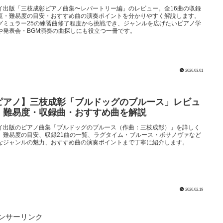
イ出版「三枝成彰ピアノ曲集〜レパートリー編」のレビュー。全16曲の収録
覧・難易度の目安・おすすめ曲の演奏ポイントを分かりやすく解説します。
グミュラー25の練習曲修了程度から挑戦でき、ジャンルを広げたいピアノ学
や発表会・BGM演奏の曲探しにも役立つ一冊です。
2026.03.01
ピアノ】三枝成彰「ブルドッグのブルース」レビュ
：難易度・収録曲・おすすめ曲を解説
イ出版のピアノ曲集「ブルドッグのブルース（作曲：三枝成彰）」を詳しく
。難易度の目安、収録21曲の一覧、ラグタイム・ブルース・ボサノヴァなど
なジャンルの魅力、おすすめ曲の演奏ポイントまで丁寧に紹介します。
2026.02.19
ンサーリンク