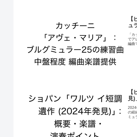
【
ュ
「カ
でア
編曲
【
見
20
の経
ミュ