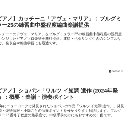
ピアノ】カッチーニ「アヴェ・マリア」：ブルグミ
ラー25の練習曲中盤程度編曲楽譜提供
ッチーニのアヴェ・マリア」をブルグミュラー25の練習曲中盤程度の難易度
レンジしたピアノソロ楽譜を無料提供。運指・ペダリング付きのシンプルな
で、発表会や編曲学習にも最適です。
2026.05.16
ピアノ】ショパン「ワルツ イ短調 遺作 (2024年発
)」：概要・楽譜・演奏ポイント
24年にニューヨークで発見されたショパンの作品「ワルツ イ短調 遺作」。発見
緯・楽譜情報・小節ごとの演奏ポイントを分かりやすく解説します。ブルグ
ラー25番修了程度の難易度で、中級手前の方にもおすすめの一曲です。