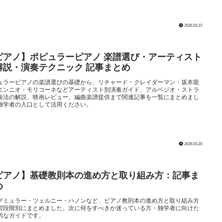
2026.03.22
ピアノ】ポピュラーピアノ 楽譜選び・アーティスト
解説・演奏テクニック 記事まとめ
ュラーピアノの楽譜選びの基礎から、リチャード・クレイダーマン・坂本龍
エンニオ・モリコーネなどアーティスト別演奏ガイド、アルペジオ・ストラ
奏法の解説、映画レビュー、編曲楽譜提供まで関連記事を一覧にまとめまし
独学者の入口として活用ください。
2026.03.20
ピアノ】基礎教則本の進め方と取り組み方：記事ま
め
グミュラー・ツェルニー・ハノンなど、ピアノ教則本の進め方と取り組み方
習段階別にまとめました。次に何をすべきか迷っている方・独学者に向けた
的なガイドです。