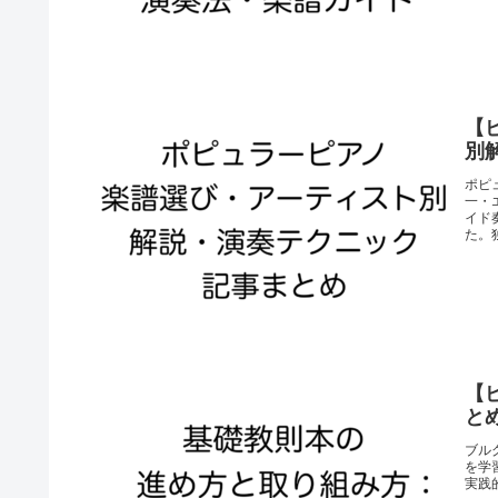
【
別
ポピ
一・
イド
た。
【
と
ブル
を学
実践