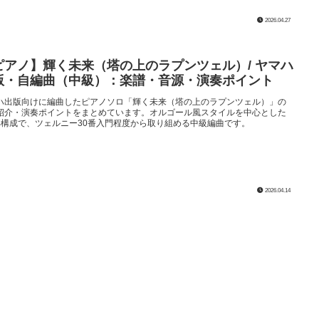
2026.04.27
ピアノ】輝く未来（塔の上のラプンツェル）/ ヤマハ
版・自編曲（中級）：楽譜・音源・演奏ポイント
ハ出版向けに編曲したピアノソロ「輝く未来（塔の上のラプンツェル）」の
紹介・演奏ポイントをまとめています。オルゴール風スタイルを中心とした
部構成で、ツェルニー30番入門程度から取り組める中級編曲です。
2026.04.14