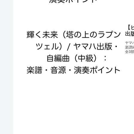
【
出
ヤマ
楽譜
全3