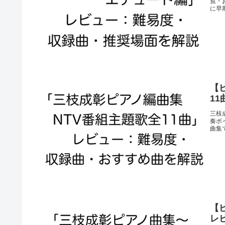
覧・
に早
【
1
三枝
奏ポ
曲集
【
レ