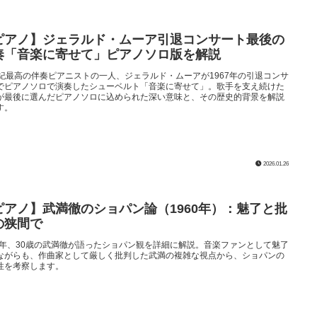
ピアノ】ジェラルド・ムーア引退コンサート最後の
奏「音楽に寄せて」ピアノソロ版を解説
世紀最高の伴奏ピアニストの一人、ジェラルド・ムーアが1967年の引退コンサ
でピアノソロで演奏したシューベルト「音楽に寄せて」。歌手を支え続けた
が最後に選んだピアノソロに込められた深い意味と、その歴史的背景を解説
す。
2026.01.26
ピアノ】武満徹のショパン論（1960年）：魅了と批
の狭間で
60年、30歳の武満徹が語ったショパン観を詳細に解説。音楽ファンとして魅了
ながらも、作曲家として厳しく批判した武満の複雑な視点から、ショパンの
性を考察します。