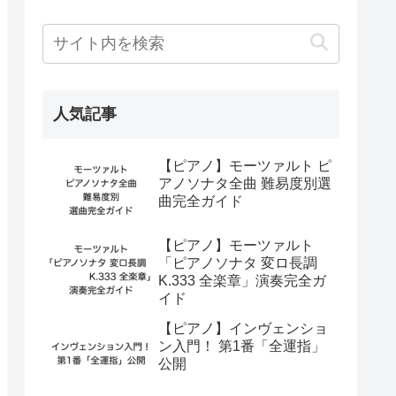
人気記事
【ピアノ】モーツァルト ピ
アノソナタ全曲 難易度別選
曲完全ガイド
【ピアノ】モーツァルト
「ピアノソナタ 変ロ長調
K.333 全楽章」演奏完全ガ
イド
【ピアノ】インヴェンショ
ン入門！ 第1番「全運指」
公開