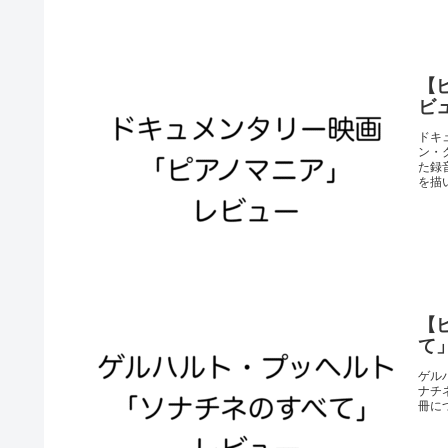
【
ビ
ドキ
ン・
た録
を描
【
て
ゲル
ナチ
冊に