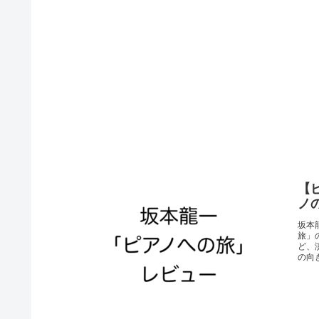
【
ノ
坂本
旅」
ど、
の向