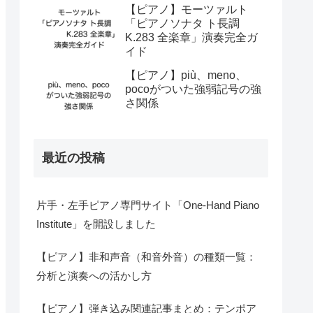
【ピアノ】モーツァルト
「ピアノソナタ ト長調
K.283 全楽章」演奏完全ガ
イド
【ピアノ】più、meno、
pocoがついた強弱記号の強
さ関係
最近の投稿
片手・左手ピアノ専門サイト「One-Hand Piano
Institute」を開設しました
【ピアノ】非和声音（和音外音）の種類一覧：
分析と演奏への活かし方
【ピアノ】弾き込み関連記事まとめ：テンポア