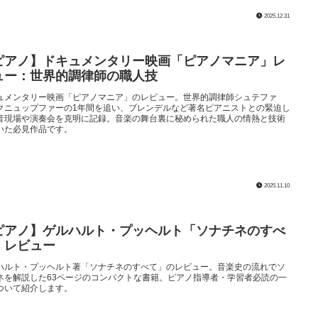
2025.12.31
ピアノ】ドキュメンタリー映画「ピアノマニア」レ
ュー：世界的調律師の職人技
ュメンタリー映画「ピアノマニア」のレビュー。世界的調律師シュテファ
クニュップファーの1年間を追い、ブレンデルなど著名ピアニストとの緊迫し
音現場や演奏会を克明に記録。音楽の舞台裏に秘められた職人の情熱と技術
いた必見作品です。
2025.11.10
ピアノ】ゲルハルト・プッヘルト「ソナチネのすべ
」レビュー
ハルト・プッヘルト著「ソナチネのすべて」のレビュー。音楽史の流れでソ
ネを解説した63ページのコンパクトな書籍。ピアノ指導者・学習者必読の一
ついて紹介します。