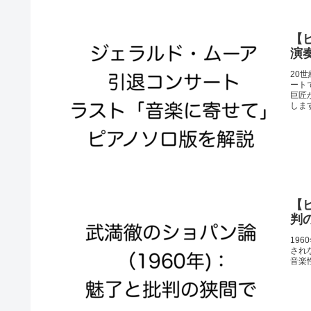
【
演
20
ート
巨匠
しま
【
判
19
され
音楽