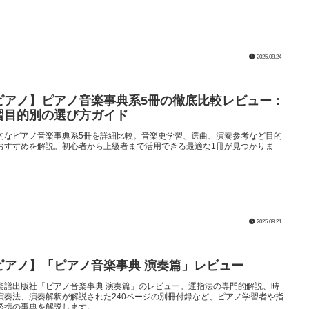
2025.08.24
ピアノ】ピアノ音楽事典系5冊の徹底比較レビュー：
習目的別の選び方ガイド
的なピアノ音楽事典系5冊を詳細比較。音楽史学習、選曲、演奏参考など目的
おすすめを解説。初心者から上級者まで活用できる最適な1冊が見つかりま
2025.08.21
ピアノ】「ピアノ音楽事典 演奏篇」レビュー
楽譜出版社「ピアノ音楽事典 演奏篇」のレビュー。運指法の専門的解説、時
演奏法、演奏解釈が解説された240ページの別冊付録など、ピアノ学習者や指
必携の事典を解説します。