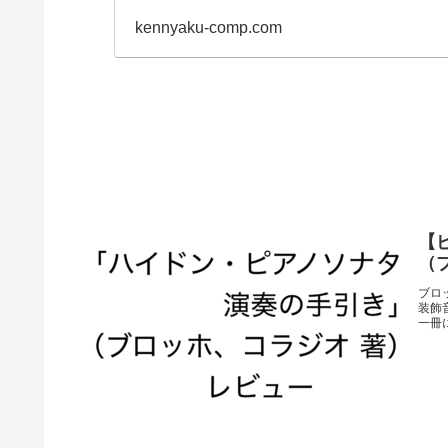
kennyaku-comp.com
【
（
ブロ
装飾
一冊