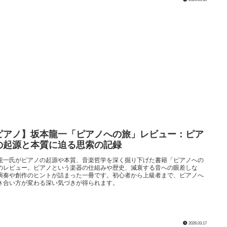
ピアノ】坂本龍一「ピアノへの旅」レビュー：ピア
の起源と本質に迫る思索の記録
龍一氏がピアノの起源や本質、音楽哲学を深く掘り下げた書籍「ピアノへの
のレビュー。ピアノという楽器の仕組みや歴史、減衰する音への眼差しな
演奏や創作のヒントが詰まった一冊です。初心者から上級者まで、ピアノへ
き合い方が変わる深い気づきが得られます。
2026.03.17