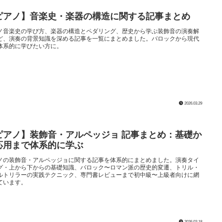
ピアノ】音楽史・楽器の構造に関する記事まとめ
ノ音楽史の学び方、楽器の構造とペダリング、歴史から学ぶ装飾音の演奏解
ど、演奏の背景知識を深める記事を一覧にまとめました。バロックから現代
体系的に学びたい方に。
2026.03.29
ピアノ】装飾音・アルペッジョ 記事まとめ：基礎か
応用まで体系的に学ぶ
ノの装飾音・アルペッジョに関する記事を体系的にまとめました。演奏タイ
グ・上から下からの基礎知識、バロック〜ロマン派の歴史的変遷、トリル・
ルトリラーの実践テクニック、専門書レビューまで初中級〜上級者向けに網
ています。
2026.03.18