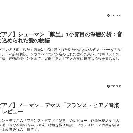
2025.09.22
ピアノ】シューマン「献呈」1小節目の深層分析：音
に込められた愛の物語
ーマンの名曲「献呈」冒頭1小節に隠された暗号化された愛のメッセージと演
イントを詳細解説。クララへの想いが込められた音符の意味、付点リズムの
方法、運指のポイントまで、楽曲理解とピアノ演奏に役立つ情報を集めまし
2025.08.27
ピアノ】ノーマン＝デマス「フランス・ピアノ音楽
」レビュー
マン＝デマスの「フランス・ピアノ音楽史」のレビュー。作曲家視点からの
が魅力的な本書の内容、構成、特色を徹底解説。フランスピアノ音楽を学ぶ
～上級者必読の一冊です。