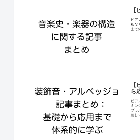
【
ピア
釈な
まで
【
ら
ピア
ミン
プラ
羅し