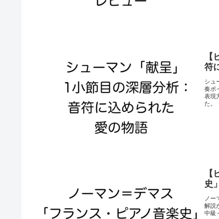
【
符
シュ
奏ポ
表現
た。
【
史
ノー
解説
中級