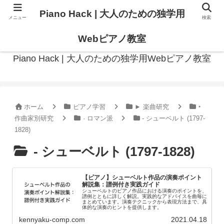
Piano Hack | 大人のための独学用
メニュー
検索
作曲の観点からアプローチした、実践的ピアノ学習メディア
Webピアノ教室
Piano Hack | 大人のための独学用Webピアノ教室
ホーム
ピアノ学習
► 楽曲研究
‣
作曲家別研究
· ロマン派
- シューベルト (1797-
1828)
- シューベルト (1797-1828)
【ピアノ】シューベルト作品の演奏ポイント
解説集：譜例付き実践ガイド
シューベルトのピアノ作品における演奏のポイントを、
譜例とともに詳しく解説。実践的なアドバイスを曲毎に
まとめています。演奏テクニックから表現方法まで、具
体的な演奏のヒントを提供します。
kennyaku-comp.com
2021.04.18