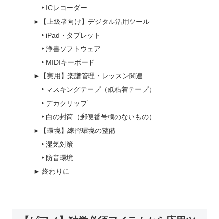
‣ ICレコーダー
►【上級者向け】デジタル活用ツール
‣ iPad・タブレット
‣ 浄書ソフトウェア
‣ MIDIキーボード
►【実用】楽譜管理・レッスン関連
‣ マスキングテープ（紙粘着テープ）
‣ デカクリップ
‣ 白の封筒（郵便番号欄のないもの）
►【環境】練習環境の整備
‣ 湿気対策
‣ 防音環境
► 終わりに