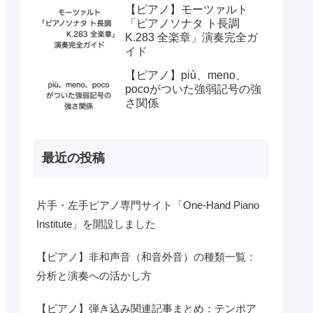
【ピアノ】モーツァルト
「ピアノソナタ ト長調
K.283 全楽章」演奏完全ガ
イド
【ピアノ】più、meno、
pocoがついた強弱記号の強
さ関係
最近の投稿
片手・左手ピアノ専門サイト「One-Hand Piano
Institute」を開設しました
【ピアノ】非和声音（和音外音）の種類一覧：
分析と演奏への活かし方
【ピアノ】弾き込み関連記事まとめ：テンポア