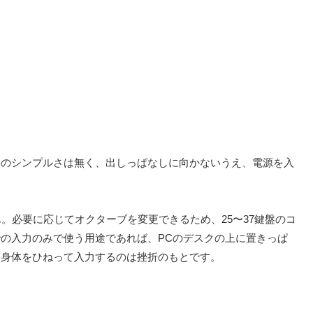
目のシンプルさは無く、出しっぱなしに向かないうえ、電源を入
。必要に応じてオクターブを変更できるため、25〜37鍵盤のコ
の入力のみで使う用途であれば、PCのデスクの上に置きっぱ
て身体をひねって入力するのは挫折のもとです。