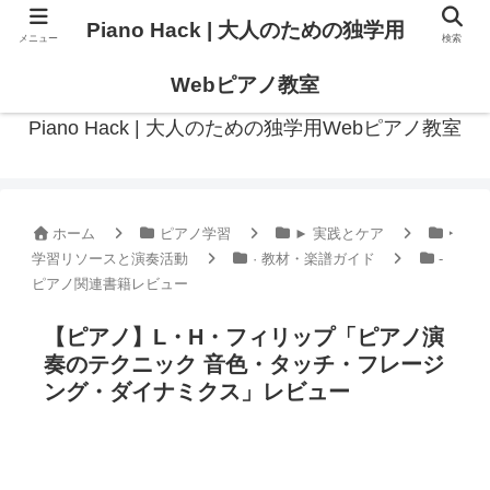
Piano Hack | 大人のための独学用
メニュー
検索
作曲の観点からアプローチした、実践的ピアノ学習メディア
Webピアノ教室
Piano Hack | 大人のための独学用Webピアノ教室
ホーム
ピアノ学習
► 実践とケア
‣
学習リソースと演奏活動
· 教材・楽譜ガイド
-
ピアノ関連書籍レビュー
【ピアノ】L・H・フィリップ「ピアノ演
奏のテクニック 音色・タッチ・フレージ
ング・ダイナミクス」レビュー