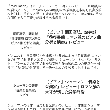
「Modulation」（マックス・レーガー 著）のレビュー。100種類の
転調パターン、C-majorからの48種類の転調実例を収録した実践的
な教則本。英語が苦手でも豊富な譜例から学べる、Dover版の手頃
な価格で入手可能な転調技法の参考書です。
【ピアノ】園田高弘、諸井誠
「往復書簡 ロマン派のピアノ曲
分析と演奏」レビュー
ピアニスト・園田高弘と作曲家・諸井誠による「往復書簡 ロマン
派のピアノ曲 分析と演奏」の書評。シューマン、ショパン、リス
ト、ブラームスのピアノ曲を演奏家と作曲家の二つの視点から掘
り下げる必読の音楽書。初中級〜上級の学習者におすすめです。
【ピアノ】シューマン「音楽と
音楽家」レビュー｜ロマン派の
天才が残した音楽評論
シューマンの著作「音楽と音楽家」のレビュー。作曲家シューマ
ンが評論家として残した貴重な批評文を収録。彼の三つの分身