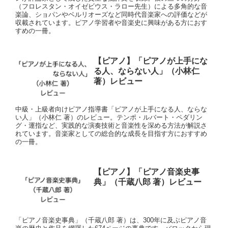
（フロレスタン・オイゼビウス・ラロー先生）による多角的な音
楽論、ショパンやベルリオーズなど同時代音楽家への評価などが
収載されています。ピアノ学習者や音楽史に興味がある方におす
すめの一冊。
【ピアノ】「ピアノが上手にな
る人、ならない人」（小林仁
著）レビュー
中級・上級者向けピアノ指導書「ピアノが上手になる人、ならな
い人」（小林仁 著）のレビュー。テンポ・ルバート・ペダリン
グ・運指など、実践的な演奏技術と音楽性を深める方法が解説さ
れています。音楽家としての総合的な成長を目指す方におすすめ
の一冊。
【ピアノ】「ピアノ音楽史事
典」（千蔵八郎 著）レビュー
「ピアノ音楽史事典」（千蔵八郎 著）は、300年に及ぶピアノ音