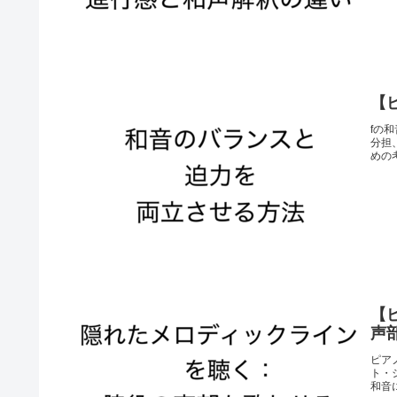
【
fの
分担
めの
【
声
ピア
ト・
和音