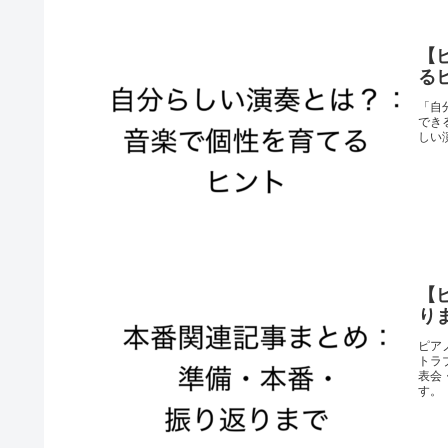
【
る
「自
でき
しい
【
り
ピア
トラ
表会
す。