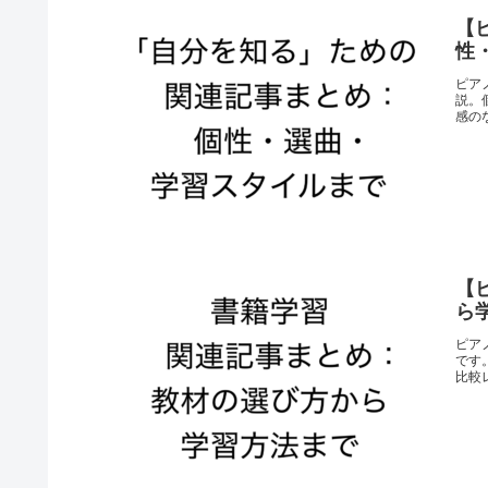
【
性
ピア
説。
感の
【
ら
ピア
です
比較