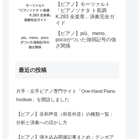
【ピアノ】モーツァルト
「ピアノソナタ ト長調
K.283 全楽章」演奏完全ガ
イド
【ピアノ】più、meno、
pocoがついた強弱記号の強
さ関係
最近の投稿
片手・左手ピアノ専門サイト「One-Hand Piano
Institute」を開設しました
【ピアノ】非和声音（和音外音）の種類一覧：
分析と演奏への活かし方
【ピアノ】弾き込み関連記事まとめ：テンポア