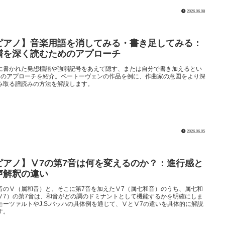
2026.06.08
ピアノ】音楽用語を消してみる・書き足してみる：
譜を深く読むためのアプローチ
に書かれた発想標語や強弱記号をあえて隠す、または自分で書き加えるとい
つのアプローチを紹介。ベートーヴェンの作品を例に、作曲家の意図をより深
み取る譜読みの方法を解説します。
2026.06.05
ピアノ】Ⅴ7の第7音は何を変えるのか？：進行感と
声解釈の違い
音のⅤ（属和音）と、そこに第7音を加えたⅤ7（属七和音）のうち、属七和
Ⅴ7）の第7音は、和音がどの調のドミナントとして機能するかを明確にしま
モーツァルトやJ.S.バッハの具体例を通じて、ⅤとⅤ7の違いを具体的に解説
す。