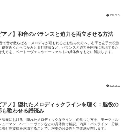
2026.06.04
ピアノ】和音のバランスと迫力を両立させる方法
和音で音が散らばる・メロディが埋もれるとお悩みの方へ。右手と左手の役割
、鍵盤近くからつかみとる打鍵法など、バランスと迫力を同時に実現するた
考え方を、ベートーヴェンやモーツァルトの具体例をもとに解説します。
2026.06.03
ピアノ】隠れたメロディックラインを聴く：脇役の
部も歌わせる譜読み
ノ演奏における「隠れたメロディックなライン」の見つけ方を、モーツァル
シューマン・ベートーヴェンなどの具体例で解説。内声・バスライン・分散
に潜む副旋律を意識することで、演奏の音楽性と立体感が増します。