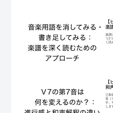
【
楽
楽譜
う2
く読
【
和
三和
音（
す。
しま