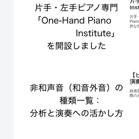
片手
In
片手
Pia
的な
【
演
経過
際の