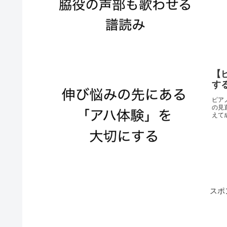
【
す
ピア
の見
えて
スポ