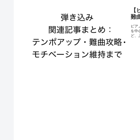
【
難
ピア
を中
ど、