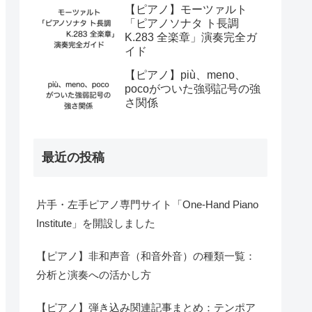
【ピアノ】モーツァルト
「ピアノソナタ ト長調
K.283 全楽章」演奏完全ガ
イド
【ピアノ】più、meno、
pocoがついた強弱記号の強
さ関係
最近の投稿
片手・左手ピアノ専門サイト「One-Hand Piano
Institute」を開設しました
【ピアノ】非和声音（和音外音）の種類一覧：
分析と演奏への活かし方
【ピアノ】弾き込み関連記事まとめ：テンポア