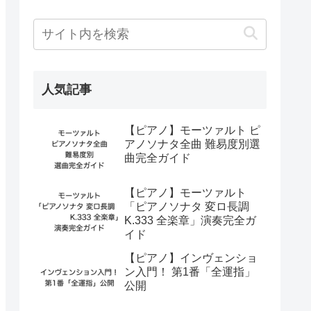
人気記事
【ピアノ】モーツァルト ピ
アノソナタ全曲 難易度別選
曲完全ガイド
【ピアノ】モーツァルト
「ピアノソナタ 変ロ長調
K.333 全楽章」演奏完全ガ
イド
【ピアノ】インヴェンショ
ン入門！ 第1番「全運指」
公開