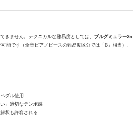
出てきません。テクニカルな難易度としては、
ブルグミュラー25
が可能です（全音ピアノピースの難易度区分では「B」相当）。
ーペダル使用
ない」適切なテンポ感
の解釈も許容される