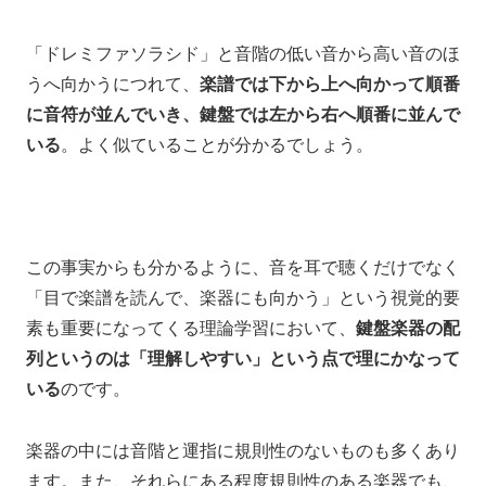
「ドレミファソラシド」と
音階の低い音から高い音のほ
うへ向かうにつれて、
楽譜では下から上へ向かって順番
に音符が並んでいき、
鍵盤では左から右へ順番に並んで
いる
。よく似ていることが分かるでしょう。
この事実からも分かるように、
音を耳で聴くだけでなく
「目で楽譜を読んで、楽器にも向かう」
という視覚的要
素も重要になってくる理論学習において、
鍵盤楽器の配
列というのは
「理解しやすい」という点で理にかなって
いる
のです。
楽器の中には音階と運指に規則性のないものも多くあり
ます。
また、
それらにある程度規則性のある楽器でも、