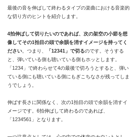
最後の音を伸ばして終わるタイプの楽曲における
音楽的
な切り方のヒントを紹介します。
4拍伸ばして切りたいのであれば、
次の架空の小節を想
像して
その1拍目の頭で余韻を消すイメージを持ってく
ださい
。つまり、
「12341」で切る
のです。
そうする
と、
弾いている側も聴いている側もホッとします。
「1234」で終わらせて4の最後で切ろうとすると、
弾い
ている側にも聴いている側にもぎこちなさが残ってしま
うでしょう。
伸ばす長さに関係なく、
次の1拍目の頭で余韻を消すイ
メージです。
6拍伸ばして終わるのであれば、
「1234561」となります。
一つ注意点としては、
心の中での体内のカウントとし、