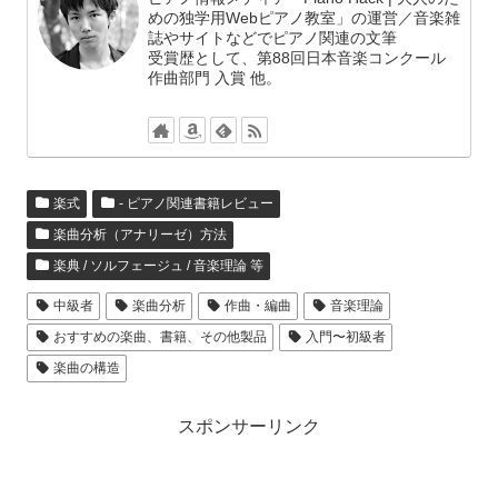
めの独学用Webピアノ教室」の運営／音楽雑
誌やサイトなどでピアノ関連の文筆
受賞歴として、第88回日本音楽コンクール
作曲部門 入賞 他。
楽式
- ピアノ関連書籍レビュー
楽曲分析（アナリーゼ）方法
楽典 / ソルフェージュ / 音楽理論 等
中級者
楽曲分析
作曲・編曲
音楽理論
おすすめの楽曲、書籍、その他製品
入門〜初級者
楽曲の構造
スポンサーリンク