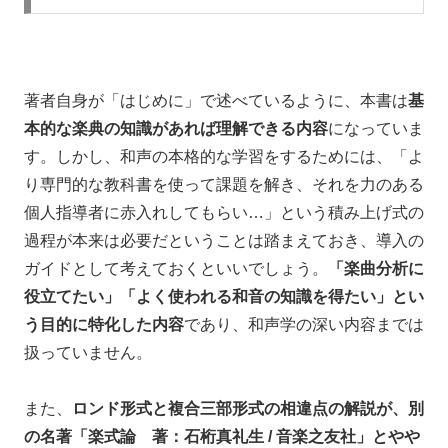
著者自身が「はじめに」で述べているように、本書は
基
本的な楽典の知識があれば理解できる内容
になっていま
す。しかし、和声の本格的な学習をするためには、
「よ
り専門的な教科書を使って課題を解き、それを力のある
個人指導者に赤入れしてもらい…」
という積み上げ式の
過程が本来は必要だということは踏まえておき、導入の
ガイドとして考えておくといいでしょう。
「楽曲分析に
役立てたい」「よく使われる和音の知識を得たい」とい
う目的に特化した内容
であり、和声学の深い内容までは
扱っていません。
また、
ロンド形式と複合三部形式の相違点の解説が、別
の名著「楽式論 著：石桁真礼生 / 音楽之友社」とやや