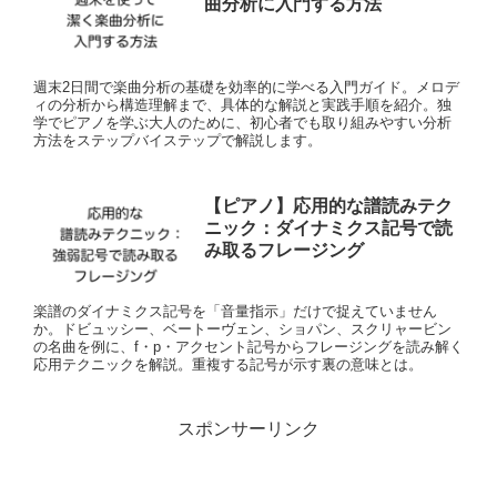
曲分析に入門する方法
週末2日間で楽曲分析の基礎を効率的に学べる入門ガイド。メロデ
ィの分析から構造理解まで、具体的な解説と実践手順を紹介。独
学でピアノを学ぶ大人のために、初心者でも取り組みやすい分析
方法をステップバイステップで解説します。
【ピアノ】応用的な譜読みテク
ニック：ダイナミクス記号で読
み取るフレージング
楽譜のダイナミクス記号を「音量指示」だけで捉えていません
か。ドビュッシー、ベートーヴェン、ショパン、スクリャービン
の名曲を例に、f・p・アクセント記号からフレージングを読み解く
応用テクニックを解説。重複する記号が示す裏の意味とは。
スポンサーリンク