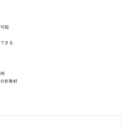
用可能
現できる
想例
の分析教材