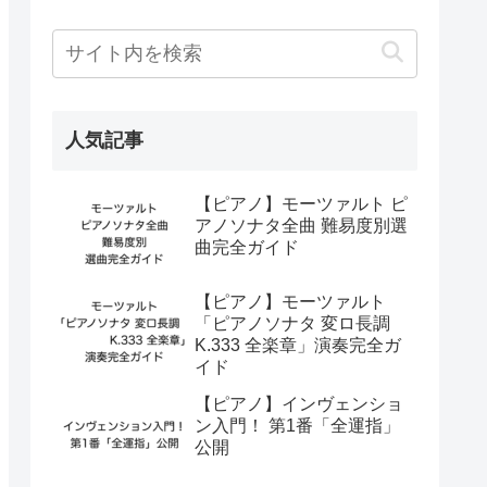
人気記事
【ピアノ】モーツァルト ピ
アノソナタ全曲 難易度別選
曲完全ガイド
【ピアノ】モーツァルト
「ピアノソナタ 変ロ長調
K.333 全楽章」演奏完全ガ
イド
【ピアノ】インヴェンショ
ン入門！ 第1番「全運指」
公開