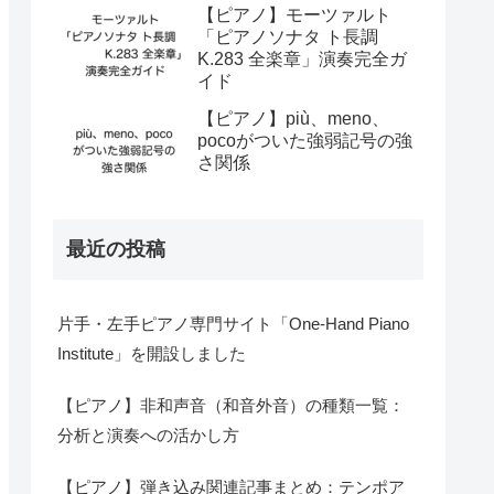
【ピアノ】モーツァルト
「ピアノソナタ ト長調
K.283 全楽章」演奏完全ガ
イド
【ピアノ】più、meno、
pocoがついた強弱記号の強
さ関係
最近の投稿
片手・左手ピアノ専門サイト「One-Hand Piano
Institute」を開設しました
【ピアノ】非和声音（和音外音）の種類一覧：
分析と演奏への活かし方
【ピアノ】弾き込み関連記事まとめ：テンポア