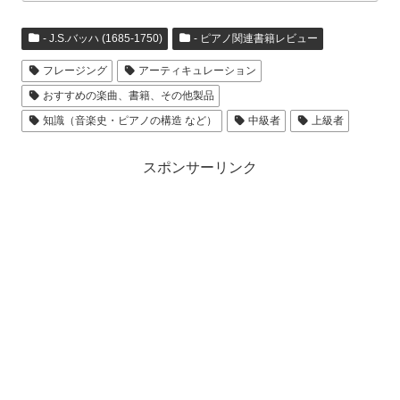
- J.S.バッハ (1685-1750)
- ピアノ関連書籍レビュー
フレージング
アーティキュレーション
おすすめの楽曲、書籍、その他製品
知識（音楽史・ピアノの構造 など）
中級者
上級者
スポンサーリンク