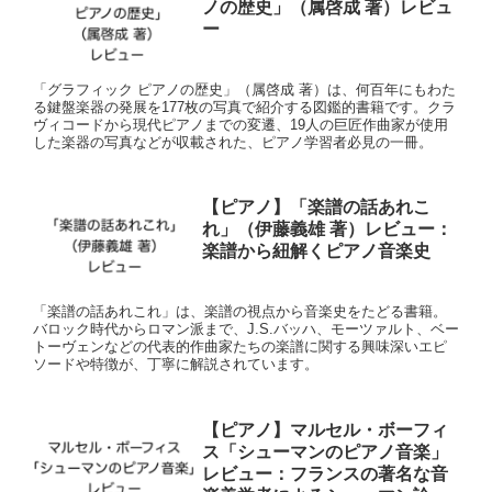
ノの歴史」（属啓成 著）レビュ
ー
「グラフィック ピアノの歴史」（属啓成 著）は、何百年にもわた
る鍵盤楽器の発展を177枚の写真で紹介する図鑑的書籍です。クラ
ヴィコードから現代ピアノまでの変遷、19人の巨匠作曲家が使用
した楽器の写真などが収載された、ピアノ学習者必見の一冊。
【ピアノ】「楽譜の話あれこ
れ」（伊藤義雄 著）レビュー：
楽譜から紐解くピアノ音楽史
「楽譜の話あれこれ」は、楽譜の視点から音楽史をたどる書籍。
バロック時代からロマン派まで、J.S.バッハ、モーツァルト、ベー
トーヴェンなどの代表的作曲家たちの楽譜に関する興味深いエピ
ソードや特徴が、丁寧に解説されています。
【ピアノ】マルセル・ボーフィ
ス「シューマンのピアノ音楽」
レビュー：フランスの著名な音