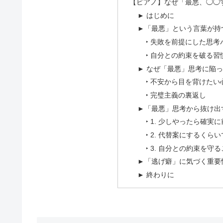
【ピアノ】なぜ「最悪、◯◯
► はじめに
►「最悪」という言葉が持
‣ 失敗を前提にした思考
‣ 自分との約束を破る習
► なぜ「最悪」思考に陥
‣ 不安から目を背けたい
‣ 完璧主義の裏返し
►「最悪」思考から抜け出
‣ 1. 少しやったら確
‣ 2. 代替案にするく
‣ 3. 自分との約束を
►「逃げ癖」に気づく重要
► 終わりに