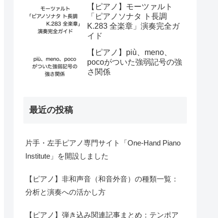
【ピアノ】モーツァルト
「ピアノソナタ ト長調
K.283 全楽章」演奏完全ガ
イド
【ピアノ】più、meno、
pocoがついた強弱記号の強
さ関係
最近の投稿
片手・左手ピアノ専門サイト「One-Hand Piano
Institute」を開設しました
【ピアノ】非和声音（和音外音）の種類一覧：
分析と演奏への活かし方
【ピアノ】弾き込み関連記事まとめ：テンポア