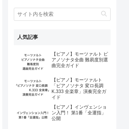
人気記事
【ピアノ】モーツァルト ピ
アノソナタ全曲 難易度別選
曲完全ガイド
【ピアノ】モーツァルト
「ピアノソナタ 変ロ長調
K.333 全楽章」演奏完全ガ
イド
【ピアノ】インヴェンショ
ン入門！ 第1番「全運指」
公開