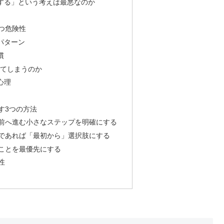
する」という考えは最悪なのか
つ危険性
パターン
慣
ってしまうのか
心理
す3つの方法
実に前へ進む小さなステップを明確にする
らいであれば「最初から」選択肢にする
守ることを最優先にする
性