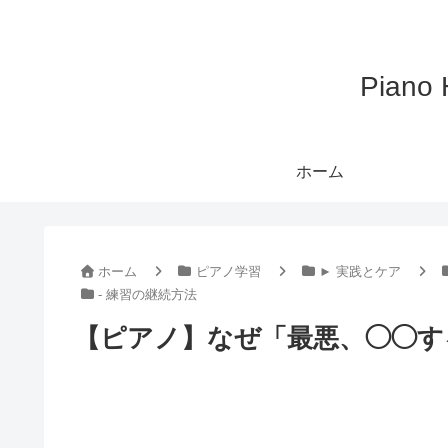
Pian
ホーム
ホーム
ピアノ学習
► 実践とケア
- 練習の継続方法
【ピアノ】なぜ「最悪、◯◯す