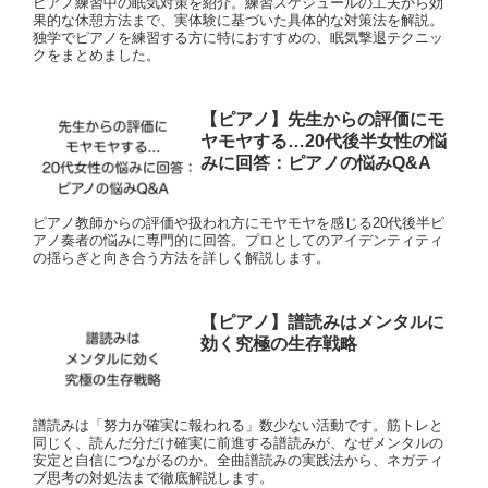
ピアノ練習中の眠気対策を紹介。練習スケジュールの工夫から効
果的な休憩方法まで、実体験に基づいた具体的な対策法を解説。
独学でピアノを練習する方に特におすすめの、眠気撃退テクニッ
クをまとめました。
【ピアノ】先生からの評価にモ
ヤモヤする…20代後半女性の悩
みに回答：ピアノの悩みQ&A
ピアノ教師からの評価や扱われ方にモヤモヤを感じる20代後半ピ
アノ奏者の悩みに専門的に回答。プロとしてのアイデンティティ
の揺らぎと向き合う方法を詳しく解説します。
【ピアノ】譜読みはメンタルに
効く究極の生存戦略
譜読みは「努力が確実に報われる」数少ない活動です。筋トレと
同じく、読んだ分だけ確実に前進する譜読みが、なぜメンタルの
安定と自信につながるのか。全曲譜読みの実践法から、ネガティ
ブ思考の対処法まで徹底解説します。