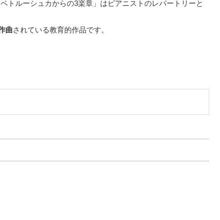
ペトルーシュカからの3楽章」はピアニストのレパートリーと
に作曲
されている教育的作品です。