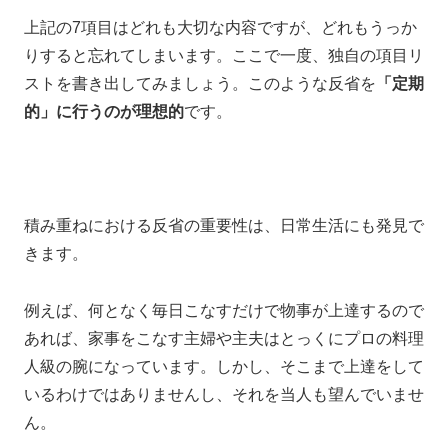
上記の7項目はどれも大切な内容ですが、
どれもうっか
りすると忘れてしまいます。
ここで一度、
独自の項目リ
ストを
書き出してみましょう。
このような反省を
「定期
的」に行うのが理想的
です。
積み重ねにおける反省の重要性は、日常生活にも発見で
きます。
例えば、何となく
毎日こなすだけで物事が上達するので
あれば、
家事をこなす主婦や主夫は
とっくにプロの料理
人級の腕になっています。
しかし、
そこまで上達をして
いるわけではありませんし、それを当人も望んでいませ
ん。