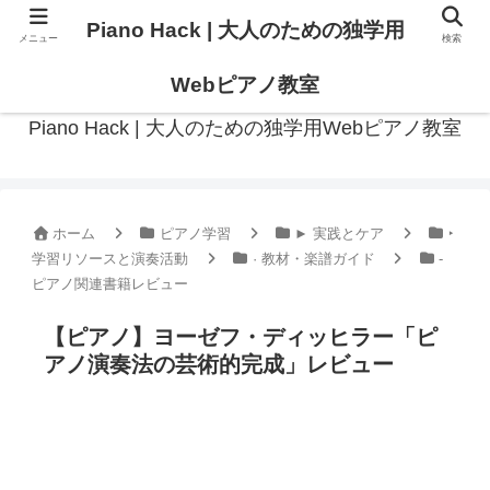
Piano Hack | 大人のための独学用
メニュー
検索
作曲の観点からアプローチした、実践的ピアノ学習メディア
Webピアノ教室
Piano Hack | 大人のための独学用Webピアノ教室
ホーム
ピアノ学習
► 実践とケア
‣
学習リソースと演奏活動
· 教材・楽譜ガイド
-
ピアノ関連書籍レビュー
【ピアノ】ヨーゼフ・ディッヒラー「ピ
アノ演奏法の芸術的完成」レビュー