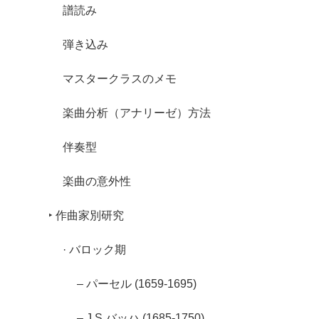
譜読み
弾き込み
マスタークラスのメモ
楽曲分析（アナリーゼ）方法
伴奏型
楽曲の意外性
‣ 作曲家別研究
· バロック期
– パーセル (1659-1695)
– J.S.バッハ (1685-1750)