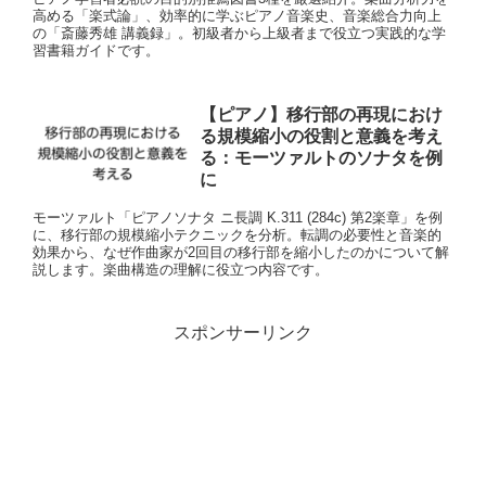
高める「楽式論」、効率的に学ぶピアノ音楽史、音楽総合力向上
の「斎藤秀雄 講義録」。初級者から上級者まで役立つ実践的な学
習書籍ガイドです。
【ピアノ】移行部の再現におけ
る規模縮小の役割と意義を考え
る：モーツァルトのソナタを例
に
モーツァルト「ピアノソナタ ニ長調 K.311 (284c) 第2楽章」を例
に、移行部の規模縮小テクニックを分析。転調の必要性と音楽的
効果から、なぜ作曲家が2回目の移行部を縮小したのかについて解
説します。楽曲構造の理解に役立つ内容です。
スポンサーリンク