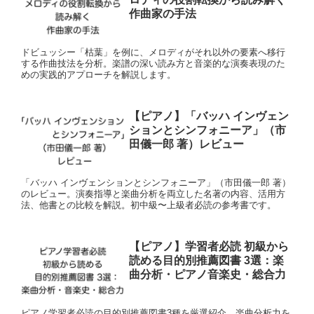
作曲家の手法
ドビュッシー「枯葉」を例に、メロディがそれ以外の要素へ移行
する作曲技法を分析。楽譜の深い読み方と音楽的な演奏表現のた
めの実践的アプローチを解説します。
【ピアノ】「バッハ インヴェン
ションとシンフォニーア」（市
田儀一郎 著）レビュー
「バッハ インヴェンションとシンフォニーア」（市田儀一郎 著）
のレビュー。演奏指導と楽曲分析を両立した名著の内容、活用方
法、他書との比較を解説。初中級〜上級者必読の参考書です。
【ピアノ】学習者必読 初級から
読める目的別推薦図書 3選：楽
曲分析・ピアノ音楽史・総合力
ピアノ学習者必読の目的別推薦図書3種を厳選紹介。楽曲分析力を