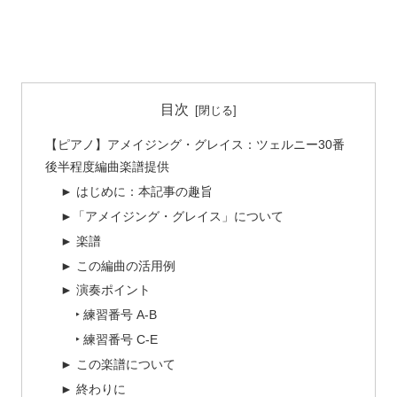
目次
【ピアノ】アメイジング・グレイス：ツェルニー30番
後半程度編曲楽譜提供
► はじめに：本記事の趣旨
►「アメイジング・グレイス」について
► 楽譜
► この編曲の活用例
► 演奏ポイント
‣ 練習番号 A-B
‣ 練習番号 C-E
► この楽譜について
► 終わりに