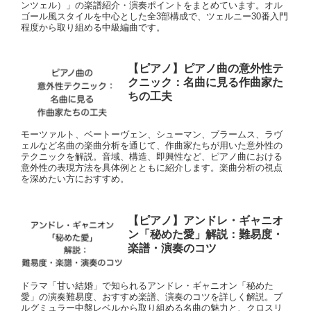
ンツェル）」の楽譜紹介・演奏ポイントをまとめています。オル
ゴール風スタイルを中心とした全3部構成で、ツェルニー30番入門
程度から取り組める中級編曲です。
【ピアノ】ピアノ曲の意外性テ
クニック：名曲に見る作曲家た
ちの工夫
モーツァルト、ベートーヴェン、シューマン、ブラームス、ラヴ
ェルなど名曲の楽曲分析を通じて、作曲家たちが用いた意外性の
テクニックを解説。音域、構造、即興性など、ピアノ曲における
意外性の表現方法を具体例とともに紹介します。楽曲分析の視点
を深めたい方におすすめ。
【ピアノ】アンドレ・ギャニオ
ン「秘めた愛」解説：難易度・
楽譜・演奏のコツ
ドラマ「甘い結婚」で知られるアンドレ・ギャニオン「秘めた
愛」の演奏難易度、おすすめ楽譜、演奏のコツを詳しく解説。ブ
ルグミュラー中盤レベルから取り組める名曲の魅力と、クロスリ