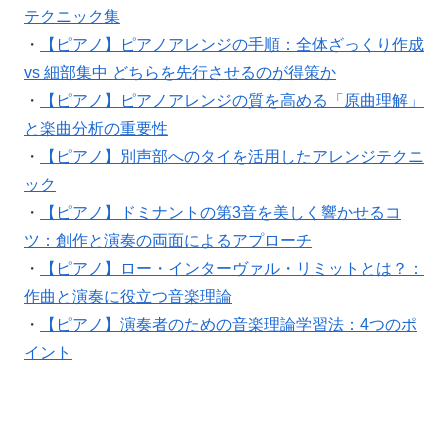
テクニック集
・
【ピアノ】ピアノアレンジの手順：全体ざっくり作成
vs 細部集中 どちらを先行させるのが得策か
・
【ピアノ】ピアノアレンジの質を高める「原曲理解」
と楽曲分析の重要性
・
【ピアノ】別声部へのタイを活用したアレンジテクニ
ック
・
【ピアノ】ドミナントの第3音を美しく響かせるコ
ツ：創作と演奏の両面によるアプローチ
・
【ピアノ】ロー・インターヴァル・リミットとは？：
作曲と演奏に役立つ音楽理論
・
【ピアノ】演奏者のための音楽理論学習法：4つのポ
イント