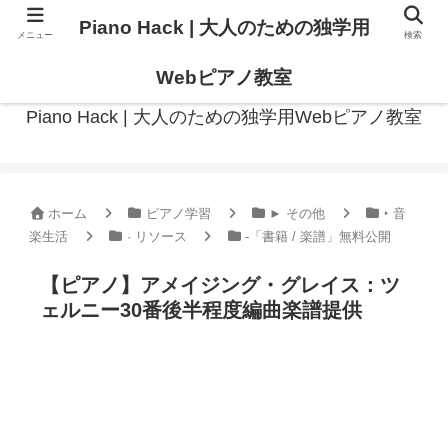
Piano Hack | 大人のための独学用
メニュー
検索
作曲の観点からアプローチした、実践的ピアノ学習メディア
Webピアノ教室
Piano Hack | 大人のための独学用Webピアノ教室
ホーム
ピアノ学習
► その他
‣ 音
楽生活
· リソース
-「書籍 / 楽譜」無料公開
【ピアノ】アメイジング・グレイス：ツ
ェルニー30番後半程度編曲楽譜提供