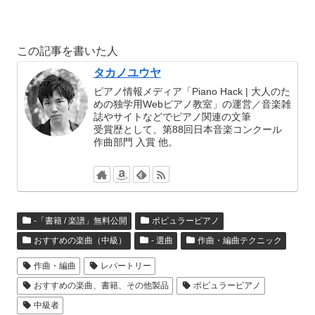
この記事を書いた人
タカノユウヤ
ピアノ情報メディア「Piano Hack | 大人のた
めの独学用Webピアノ教室」の運営／音楽雑
誌やサイトなどでピアノ関連の文筆
受賞歴として、第88回日本音楽コンクール
作曲部門 入賞 他。
-「書籍 / 楽譜」無料公開
ポピュラーピアノ
おすすめの楽曲（中級）
- 選曲
作曲・編曲テクニック
作曲・編曲
レパートリー
おすすめの楽曲、書籍、その他製品
ポピュラーピアノ
中級者