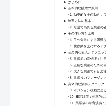
► はじめに
► 基本的な跳躍の原則
‣ 1. 効率的な手の動き
► 練習方法の基本
‣ 2. 暗譜で高める跳躍の
► 手の使い方と工夫
‣ 3. 手の分担による困
‣ 4. 横移動を楽にするテ
► 音楽的な表現とテクニッ
‣ 5. 跳躍前の音処理：
‣ 6. 正確な跳躍のため
‣ 7. 大きな跳躍でも音
‣ 8. 跳躍後のフレー
► 具体的な演奏テクニック
‣ 9. ポジション移動
‣ 10. 和音跳躍：効率
‣ 11. 跳躍後の単音演