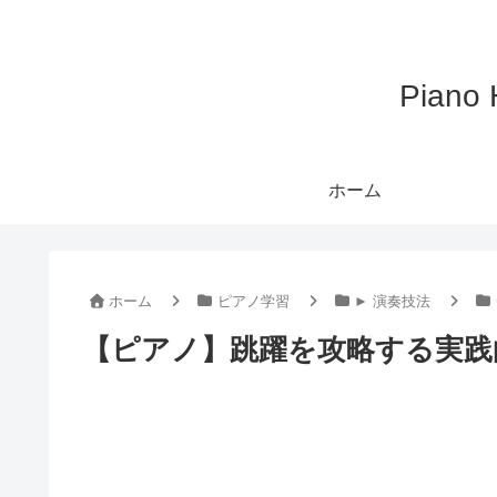
Pian
ホーム
ホーム
ピアノ学習
► 演奏技法
【ピアノ】跳躍を攻略する実践