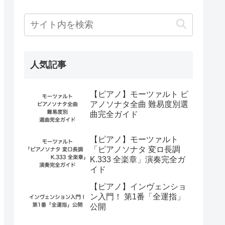
人気記事
【ピアノ】モーツァルト ピ
アノソナタ全曲 難易度別選
曲完全ガイド
【ピアノ】モーツァルト
「ピアノソナタ 変ロ長調
K.333 全楽章」演奏完全ガ
イド
【ピアノ】インヴェンショ
ン入門！ 第1番「全運指」
公開