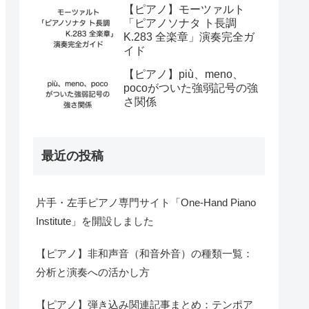
【ピアノ】モーツァルト
「ピアノソナタ ト長調
K.283 全楽章」演奏完全ガ
イド
【ピアノ】più、meno、
pocoがついた強弱記号の強
さ関係
最近の投稿
片手・左手ピアノ専門サイト「One-Hand Piano
Institute」を開設しました
【ピアノ】非和声音（和音外音）の種類一覧：
分析と演奏への活かし方
【ピアノ】弾き込み関連記事まとめ：テンポア