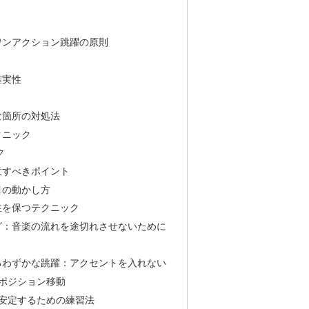
：ワンアクション跳躍の原則
確実性
難な箇所の対処法
クニック
ク
注意すべきポイント
の目の動かし方
楽性を保つテクニック
ジング：音楽の流れを途切れさせないために
によるわずかな跳躍：アクセントを入れない
的なポジション移動
奏：安定するための練習法