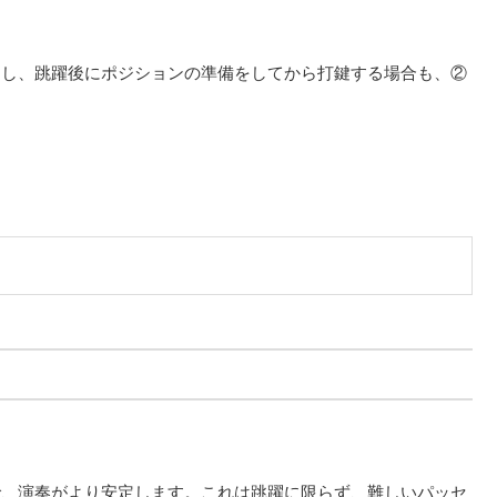
すし、
跳躍後にポジションの準備をしてから打鍵する場合も、
②
。
で、演奏がより安定します。これは跳躍に限らず、難しいパッセ