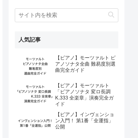
人気記事
【ピアノ】モーツァルト ピ
アノソナタ全曲 難易度別選
曲完全ガイド
【ピアノ】モーツァルト
「ピアノソナタ 変ロ長調
K.333 全楽章」演奏完全ガ
イド
【ピアノ】インヴェンショ
ン入門！ 第1番「全運指」
公開