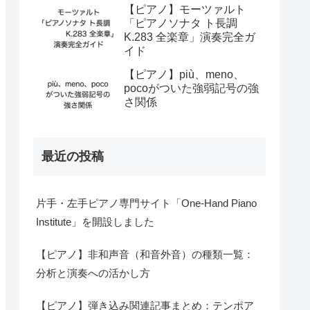
【ピアノ】モーツァルト
「ピアノソナタ ト長調
K.283 全楽章」演奏完全ガ
イド
【ピアノ】più、meno、
pocoがついた強弱記号の強
さ関係
最近の投稿
片手・左手ピアノ専門サイト「One-Hand Piano
Institute」を開設しました
【ピアノ】非和声音（和音外音）の種類一覧：
分析と演奏への活かし方
【ピアノ】弾き込み関連記事まとめ：テンポア