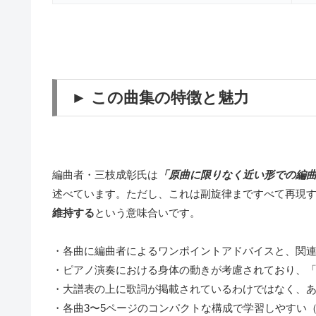
► この曲集の特徴と魅力
編曲者・三枝成彰氏は
「原曲に限りなく近い形での編
述べています。ただし、これは副旋律まですべて再現
維持する
という意味合いです。
・各曲に編曲者によるワンポイントアドバイスと、関
・ピアノ演奏における身体の動きが考慮されており、
・大譜表の上に歌詞が掲載されているわけではなく、
・各曲3〜5ページのコンパクトな構成で学習しやすい（「A