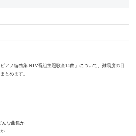
アノ編曲集 NTV番組主題歌全11曲」について、難易度の目
をまとめます。
どんな曲集か
るか