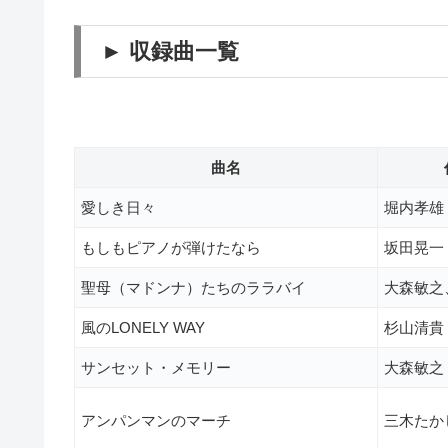
► 収録曲一覧
曲名
愛しき日々
堀内孝雄
もしもピアノが弾けたなら
坂田晃一
聖母（マドンナ）たちのララバイ
大森敏之、J
風のLONELY WAY
杉山清貴
サンセット・メモリー
大森敏之
アンパンマンのマーチ
三木たか