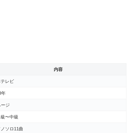
内容
本テレビ
89年
ページ
中級〜中級
ノソロ11曲