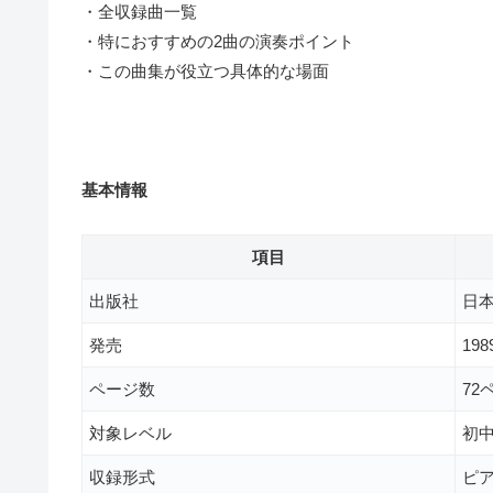
・全収録曲一覧
・特におすすめの2曲の演奏ポイント
・この曲集が役立つ具体的な場面
基本情報
項目
出版社
日
発売
19
ページ数
72
対象レベル
初
収録形式
ピア