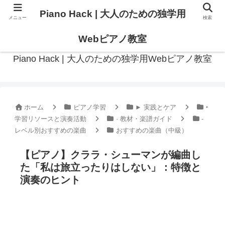
Piano Hack | 大人のための独学用
メニュー
検索
作曲の観点からアプローチした、実践的ピアノ学習メディア
Webピアノ教室
Piano Hack | 大人のための独学用Webピアノ教室
ホーム
ピアノ学習
► 実践とケア
‣
学習リソースと演奏活動
· 教材・楽譜ガイド
-
レベル別おすすめの楽曲
おすすめの楽曲（中級）
【ピアノ】クララ・シューマンが編曲し
た「私は旅立ったりはしない」：特徴と
演奏のヒント