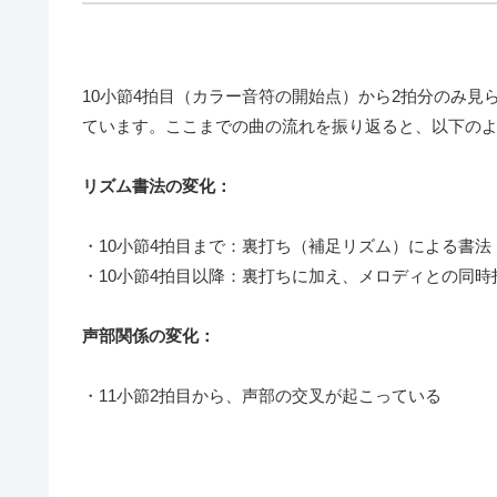
10小節4拍目（カラー音符の開始点）から2拍分のみ
ています。ここまでの曲の流れを振り返ると、以下の
リズム書法の変化：
・10小節4拍目まで：裏打ち（補足リズム）による書法
・10小節4拍目以降：裏打ちに加え、メロディとの同
声部関係の変化：
・11小節2拍目から、声部の交叉が起こっている