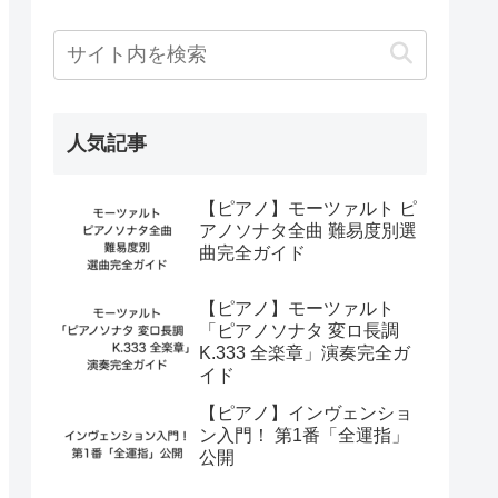
人気記事
【ピアノ】モーツァルト ピ
アノソナタ全曲 難易度別選
曲完全ガイド
【ピアノ】モーツァルト
「ピアノソナタ 変ロ長調
K.333 全楽章」演奏完全ガ
イド
【ピアノ】インヴェンショ
ン入門！ 第1番「全運指」
公開