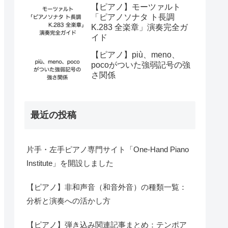
【ピアノ】モーツァルト
「ピアノソナタ ト長調
K.283 全楽章」演奏完全ガ
イド
【ピアノ】più、meno、
pocoがついた強弱記号の強
さ関係
最近の投稿
片手・左手ピアノ専門サイト「One-Hand Piano
Institute」を開設しました
【ピアノ】非和声音（和音外音）の種類一覧：
分析と演奏への活かし方
【ピアノ】弾き込み関連記事まとめ：テンポア