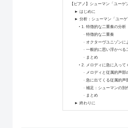
【ピアノ】シューマン「ユーゲント
► はじめに
► 分析：シューマン「ユーゲント
‣ 1. 特徴的な二重奏の分析
· 特徴的な二重奏
· オクターヴユニゾンに
· 一般的に思い浮かべ
· まとめ
‣ 2. メロディに急に入っ
· メロディと従属的声部
· 急に出てくる従属的
· 補足：シューマンの別
· まとめ
► 終わりに