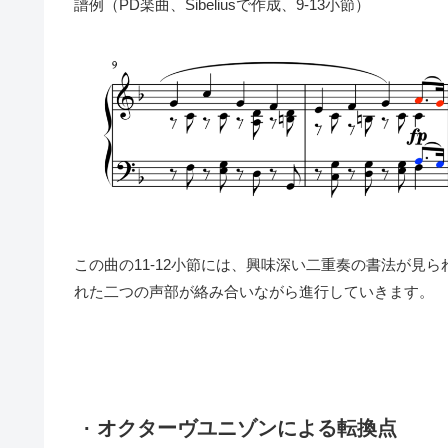
譜例（PD楽曲、Sibeliusで作成、9-13小節）
この曲の11-12小節には、興味深い二重奏の書法が見
れた二つの声部が絡み合いながら進行していきます。
· オクターヴユニゾンによる転換点