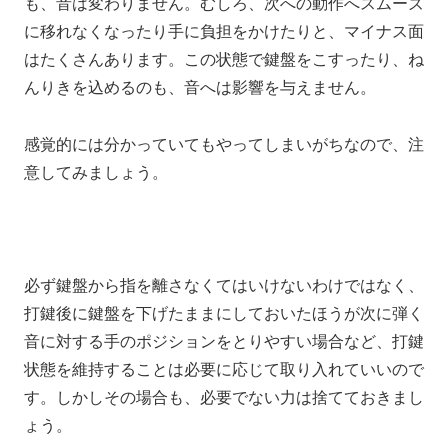
も、
音は変わりません。
むしろ、次への動作へスムーズ
に移れなくなったり
手に負担をかけたりと、
マイナス面
はたくさんあります。
この状態で鍵盤をこすったり、ね
んりきを込めるのも、
音へは影響を与えません。
感覚的には分かっていてもやってしまいがちなので、注
意してみましょう。
必ず鍵盤から指を離さなくてはいけないわけではなく、
打鍵後に鍵盤を下げたままにしておいたほうが次に弾く
音に対する手のポジションをとりやすい場合など、
打鍵
状態を維持することは
必要に応じて取り入れていいので
す。
しかしその場合も、
必要でない力は
捨てておきまし
ょう。