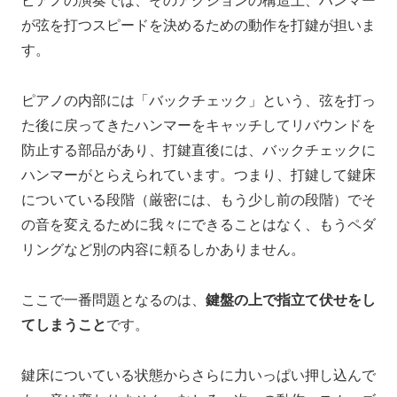
ピアノの演奏では、
そのアクションの構造上、
ハンマー
が弦を打つスピードを決めるための動作を打鍵が担いま
す。
ピアノの内部には「バックチェック」という、
弦を打っ
た後に戻ってきたハンマーをキャッチしてリバウンドを
防止する部品があり、
打鍵直後には、バックチェックに
ハンマーがとらえられています。
つまり、
打鍵して鍵床
についている段階（厳密には、もう少し前の段階）で
そ
の音を変えるために我々にできることはなく、
もうペダ
リングなど別の内容に頼るしかありません。
ここで一番問題となるのは、
鍵盤の上で指立て伏せをし
てしまうこと
です。
鍵床についている状態から
さらに
力いっぱい押し込んで