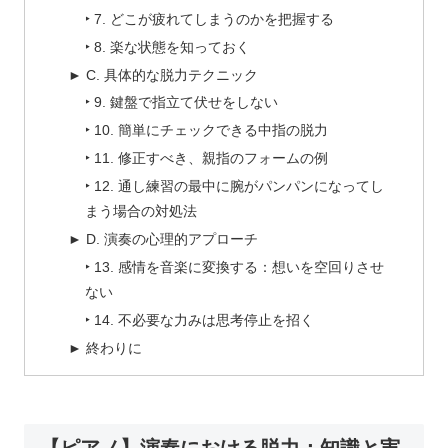
‣ 7. どこが疲れてしまうのかを把握する
‣ 8. 楽な状態を知っておく
► C. 具体的な脱力テクニック
‣ 9. 鍵盤で指立て伏せをしない
‣ 10. 簡単にチェックできる中指の脱力
‣ 11. 修正すべき、親指のフォームの例
‣ 12. 通し練習の最中に腕がパンパンになってし
まう場合の対処法
► D. 演奏の心理的アプローチ
‣ 13. 感情を音楽に変換する：想いを空回りさせ
ない
‣ 14. 不必要な力みは思考停止を招く
► 終わりに
【ピアノ】演奏における脱力：知識と実