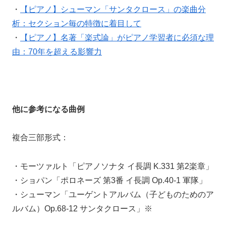
・
【ピアノ】シューマン「サンタクロース」の楽曲分
析：セクション毎の特徴に着目して
・
【ピアノ】名著「楽式論」がピアノ学習者に必須な理
由：70年を超える影響力
他に参考になる曲例
複合三部形式：
・モーツァルト「ピアノソナタ イ長調 K.331 第2楽章」
・ショパン「ポロネーズ 第3番 イ長調 Op.40-1 軍隊」
・シューマン「ユーゲントアルバム（子どものためのア
ルバム）Op.68-12 サンタクロース」※