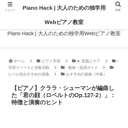
Piano Hack | 大人のための独学用
メニュー
検索
作曲の観点からアプローチした、実践的ピアノ学習メディア
Webピアノ教室
Piano Hack | 大人のための独学用Webピアノ教室
ホーム
ピアノ学習
► 実践とケア
‣
学習リソースと演奏活動
· 教材・楽譜ガイド
-
レベル別おすすめの楽曲
おすすめの楽曲（中級）
【ピアノ】クララ・シューマンが編曲し
た「君の顔（ロベルトのOp.127-2）」：
特徴と演奏のヒント