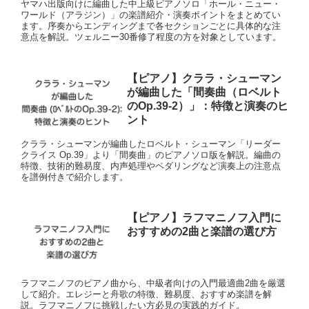
ヤマハ出版向けに編曲した中上級ピアノソロ「ホール・ニュー・
ワールド（アラジン）」の楽譜紹介・演奏ポイントをまとめてい
ます。序奏からエンディングまで各セクションごとに具体的な注
意点を解説。ツェルニー30番修了程度の方を対象としています。
【ピアノ】クララ・シューマン
が編曲した「間奏曲（ロベルト
のOp.39-2）」：特徴と演奏のヒ
ント
クララ・シューマンが編曲したロベルト・シューマン「リーダー
クライス Op.39」より「間奏曲」のピアノソロ版を解説。編曲の
特徴、技術的難易度、内声処理やペダリングなど演奏上の注意点
を譜例付きで紹介します。
【ピアノ】ラフマニノフ入門に
おすすめの2曲と楽譜の選び方
ラフマニノフのピアノ曲から、中級者向けの入門最適曲2曲を厳選
して紹介。エレジーと舟歌の特徴、難易度、おすすめ楽譜を解
説。ラフマニノフに挑戦したい方必見の実践的ガイド。