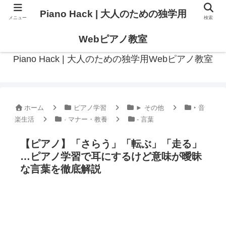
Piano Hack | 大人のための独学用
メニュー
検索
作曲の観点からアプローチした、実践的ピアノ学習メディア
Webピアノ教室
Piano Hack | 大人のための独学用Webピアノ教室
ホーム
ピアノ学習
► その他
‣ 音
楽生活
· マナー・教養
- 言葉
【ピアノ】「さらう」「転ぶ」「走る」
…ピアノ学習で耳にするけど意味が曖昧
な言葉を徹底解説