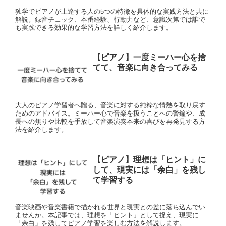
独学でピアノが上達する人の5つの特徴を具体的な実践方法と共に
解説。録音チェック、本番経験、行動力など、意識次第では誰で
も実践できる効果的な学習方法を詳しく紹介します。
【ピアノ】一度ミーハー心を捨
てて、音楽に向き合ってみる
大人のピアノ学習者へ贈る、音楽に対する純粋な情熱を取り戻す
ためのアドバイス。ミーハー心で音楽を扱うことへの警鐘や、成
長への焦りや比較を手放して音楽演奏本来の喜びを再発見する方
法を紹介します。
【ピアノ】理想は「ヒント」に
して、現実には「余白」を残し
て学習する
音楽映画や音楽書籍で描かれる世界と現実との差に落ち込んでい
ませんか。本記事では、理想を「ヒント」として捉え、現実に
「余白」を残してピアノ学習を楽しむ方法を解説します。