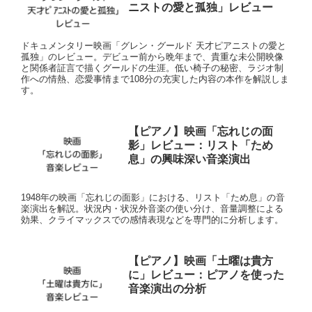
ニストの愛と孤独」レビュー
ドキュメンタリー映画「グレン・グールド 天才ピアニストの愛と
孤独」のレビュー。デビュー前から晩年まで、貴重な未公開映像
と関係者証言で描くグールドの生涯。低い椅子の秘密、ラジオ制
作への情熱、恋愛事情まで108分の充実した内容の本作を解説しま
す。
【ピアノ】映画「忘れじの面
影」レビュー：リスト「ため
息」の興味深い音楽演出
1948年の映画「忘れじの面影」における、リスト「ため息」の音
楽演出を解説。状況内・状況外音楽の使い分け、音量調整による
効果、クライマックスでの感情表現などを専門的に分析します。
【ピアノ】映画「土曜は貴方
に」レビュー：ピアノを使った
音楽演出の分析