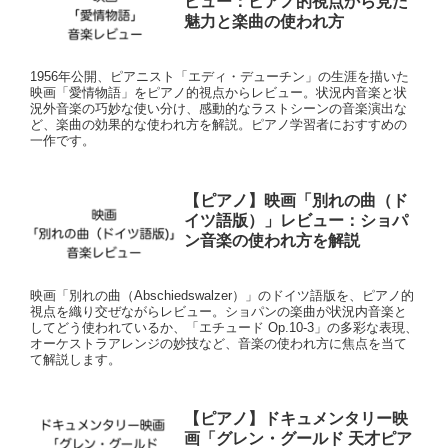
ビュー：ピアノ的視点から見た
魅力と楽曲の使われ方
1956年公開、ピアニスト「エディ・デューチン」の生涯を描いた
映画「愛情物語」をピアノ的視点からレビュー。状況内音楽と状
況外音楽の巧妙な使い分け、感動的なラストシーンの音楽演出な
ど、楽曲の効果的な使われ方を解説。ピアノ学習者におすすめの
一作です。
【ピアノ】映画「別れの曲（ド
イツ語版）」レビュー：ショパ
ン音楽の使われ方を解説
映画「別れの曲（Abschiedswalzer）」のドイツ語版を、ピアノ的
視点を織り交ぜながらレビュー。ショパンの楽曲が状況内音楽と
してどう使われているか、「エチュード Op.10-3」の多彩な表現、
オーケストラアレンジの妙技など、音楽の使われ方に焦点を当て
て解説します。
【ピアノ】ドキュメンタリー映
画「グレン・グールド 天才ピア