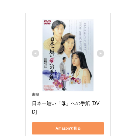
東映
日本一短い「母」への手紙 [DV
D]
Amazonで見る