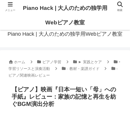
Piano Hack | 大人のための独学用
メニュー
検索
作曲の観点からアプローチした、実践的ピアノ学習メディア
Webピアノ教室
Piano Hack | 大人のための独学用Webピアノ教室
ホーム
ピアノ学習
► 実践とケア
‣
学習リソースと演奏活動
· 教材・楽譜ガイド
-
ピアノ関連映画レビュー
【ピアノ】映画『日本一短い「母」への
手紙』レビュー：家族の記憶と再生を紡
ぐBGM演出分析