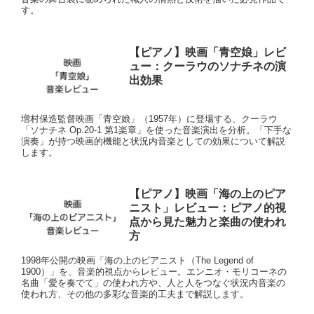
す。
【ピアノ】映画「青空娘」レビ
ュー：クーラウのソナチネの演
出効果
増村保造監督映画「青空娘」（1957年）に登場する、クーラウ
「ソナチネ Op.20-1 第1楽章」を使った音楽演出を分析。「下手な
演奏」が持つ映画的機能と状況内音楽としての効果について解説
します。
【ピアノ】映画「海の上のピア
ニスト」レビュー：ピアノ的視
点から見た魅力と楽曲の使われ
方
1998年公開の映画「海の上のピアニスト（The Legend of
1900）」を、音楽的視点からレビュー。エンニオ・モリコーネの
名曲「愛を奏でて」の使われ方や、人と人をつなぐ状況内音楽の
使われ方、その他の多彩な音楽的工夫まで解説します。