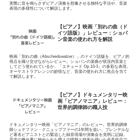
実際に音を鳴らさずピアノ演奏を想像させる独特な手法や、音楽
表現の多様性について解説します。
【ピアノ】映画「別れの曲（ド
イツ語版）」レビュー：ショパ
ン音楽の使われ方を解説
映画「別れの曲（Abschiedswalzer）」のドイツ語版を、ピアノ的
視点を織り交ぜながらレビュー。ショパンの楽曲が状況内音楽と
してどう使われているか、「エチュード Op.10-3」の多彩な表現、
オーケストラアレンジの妙技など、音楽の使われ方に焦点を当て
て解説します。
【ピアノ】ドキュメンタリー映
画「ピアノマニア」レビュー：
世界的調律師の職人技
ドキュメンタリー映画「ピアノマニア」のレビュー。世界的調律
師シュテファン・クニュップファーの1年間を追い、ブレンデルな
ど著名ピアニストとの緊迫した録音現場や演奏会を克明に記録。
音楽の舞台裏に秘められた職人の情熱と技術を描いた必見作品で