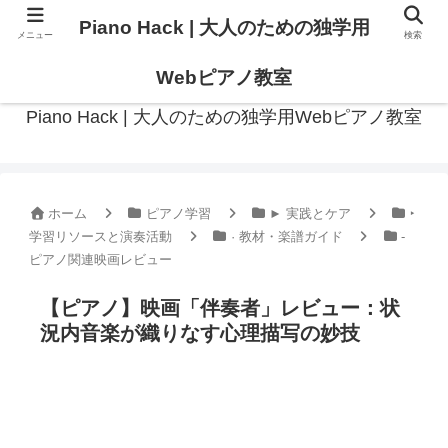
Piano Hack | 大人のための独学用
メニュー
検索
作曲の観点からアプローチした、実践的ピアノ学習メディア
Webピアノ教室
Piano Hack | 大人のための独学用Webピアノ教室
ホーム
ピアノ学習
► 実践とケア
‣
学習リソースと演奏活動
· 教材・楽譜ガイド
-
ピアノ関連映画レビュー
【ピアノ】映画「伴奏者」レビュー：状
況内音楽が織りなす心理描写の妙技