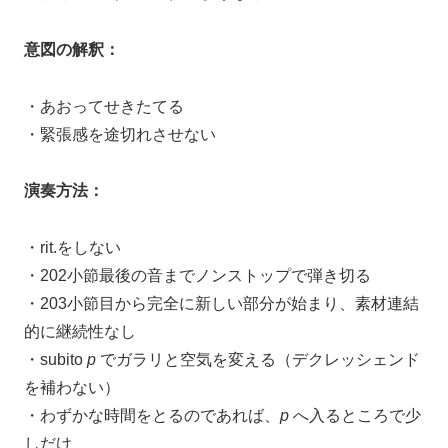
意図の解釈：
・あおってせきたてる
・緊張感を途切れさせない
演奏方法：
・rit.をしない
・202小節最後の音までノンストップで弾き切る
・203小節目から完全に新しい部分が始まり、素材連結
的に継続性なし
・subito
p
でガラリと空気を変える（デクレッシェンド
を補わない）
・わずかな時間をとるのであれば、
p
へ入るところで少
しだけ