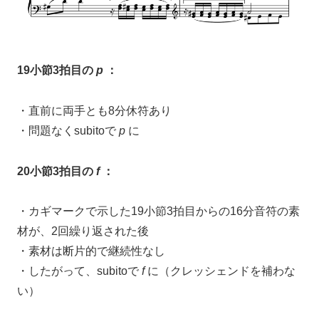
19小節3拍
目の
p
：
・直前に両手とも8分休符あり
・問題なくsubitoで
p
に
20小節3拍目の
f
：
・カギマークで示した19小節3拍目からの16分音符の素
材が、2回繰り返された後
・素材は断片的で継続性なし
・したがって、subitoで
f
に（クレッシェンドを補わな
い）