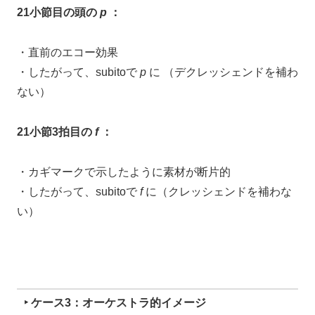
21小節目の頭の
p
：
・直前のエコー効果
・したがって、subitoで
p
に （デクレッシェンドを補わ
ない）
21小節3拍目の
f
：
・カギマークで示したように素材が断片的
・したがって、subitoで
f
に（クレッシェンドを補わな
い）
‣ ケース3：オーケストラ的イメージ