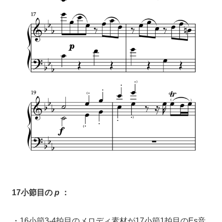
17小節目の
p
：
・16小節3-4拍目のメロディ素材が17小節1拍目のEs音