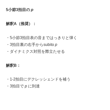
5小節3拍目の
p
解釈A（推奨）：
・5小節3拍目表の音まではっきりと弾く
・3拍目裏の右手からsubito
p
・ダイナミクス対照を際立たせる
解釈B：
・1-2拍目にデクレッシェンドを補う
・3拍目で
p
に到達