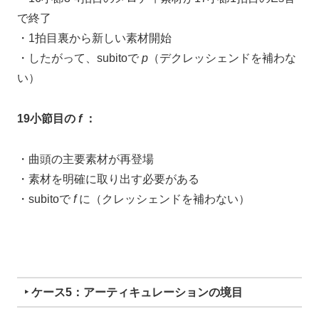
で終了
・1拍目裏から新しい素材開始
・したがって、subitoで
p
（デクレッシェンドを補わな
い）
19小節目の
f
：
・曲頭の主要素材が再登場
・素材を明確に取り出す必要がある
・subitoで
f
に（クレッシェンドを補わない）
‣ ケース5：アーティキュレーションの境目