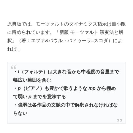
原典版では、モーツァルトのダイナミクス指示は最小限
に留められています。「新版 モーツァルト 演奏法と解
釈」（著：エファ&パウル・バドゥーラ=スコダ）によ
れば：
・
f
（フォルテ）は大きな音から中程度の音量まで
幅広い範囲を含む
・
p
（ピアノ）も豊かで歌うような
mp
から極め
て弱い
p
までを意味する
・強弱は各作品の文脈の中で解釈されなければな
らない