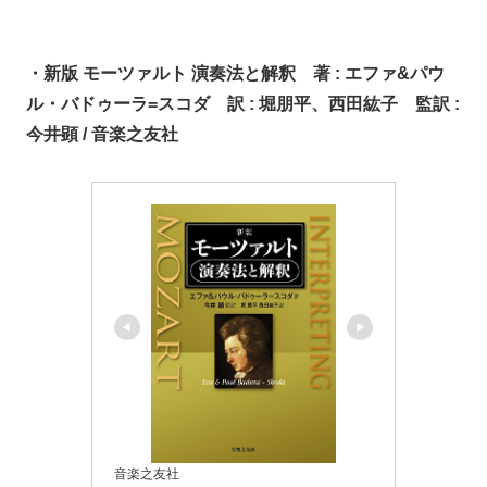
・新版 モーツァルト 演奏法と解釈 著 : エファ&パウ
ル・バドゥーラ=スコダ 訳 : 堀朋平、西田紘子 監訳 :
今井顕 / 音楽之友社
音楽之友社