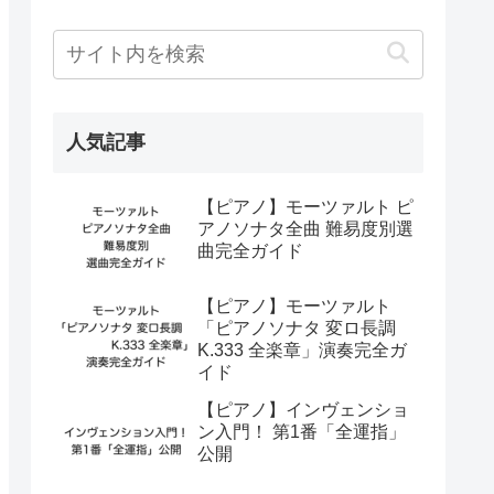
人気記事
【ピアノ】モーツァルト ピ
アノソナタ全曲 難易度別選
曲完全ガイド
【ピアノ】モーツァルト
「ピアノソナタ 変ロ長調
K.333 全楽章」演奏完全ガ
イド
【ピアノ】インヴェンショ
ン入門！ 第1番「全運指」
公開