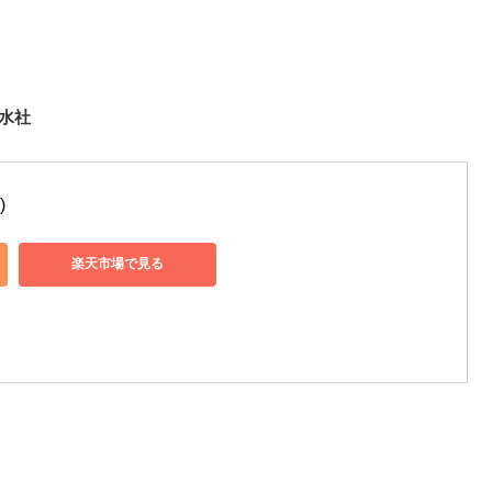
白水社
)
楽天市場で見る