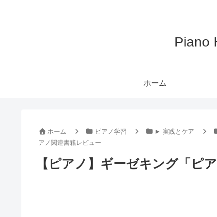
Pian
ホーム
ホーム
ピアノ学習
► 実践とケア
アノ関連書籍レビュー
【ピアノ】ギーゼキング「ピ