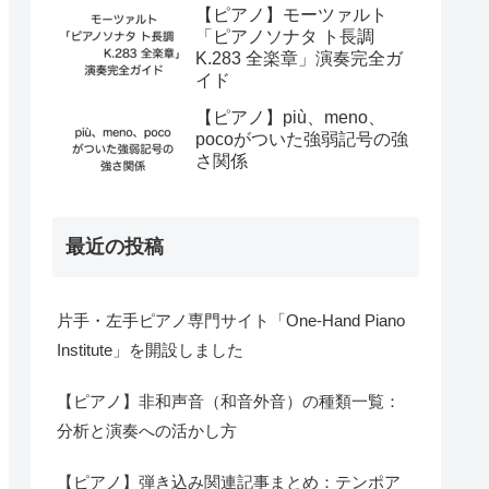
【ピアノ】モーツァルト
「ピアノソナタ ト長調
K.283 全楽章」演奏完全ガ
イド
【ピアノ】più、meno、
pocoがついた強弱記号の強
さ関係
最近の投稿
片手・左手ピアノ専門サイト「One-Hand Piano
Institute」を開設しました
【ピアノ】非和声音（和音外音）の種類一覧：
分析と演奏への活かし方
【ピアノ】弾き込み関連記事まとめ：テンポア