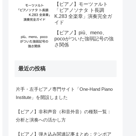
【ピアノ】モーツァルト
「ピアノソナタ ト長調
K.283 全楽章」演奏完全ガ
イド
【ピアノ】più、meno、
pocoがついた強弱記号の強
さ関係
最近の投稿
片手・左手ピアノ専門サイト「One-Hand Piano
Institute」を開設しました
【ピアノ】非和声音（和音外音）の種類一覧：
分析と演奏への活かし方
【ピアノ】弾き込み関連記事まとめ：テンポア