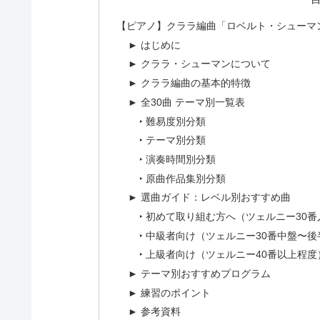
【ピアノ】クララ編曲「ロベルト・シューマン
► はじめに
► クララ・シューマンについて
► クララ編曲の基本的特徴
► 全30曲 テーマ別一覧表
‣ 難易度別分類
‣ テーマ別分類
‣ 演奏時間別分類
‣ 原曲作品集別分類
► 選曲ガイド：レベル別おすすめ曲
‣ 初めて取り組む方へ（ツェルニー30
‣ 中級者向け（ツェルニー30番中盤〜
‣ 上級者向け（ツェルニー40番以上程度
► テーマ別おすすめプログラム
► 練習のポイント
► 参考資料