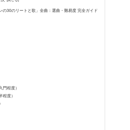
の30のリートと歌」全曲：選曲・難易度 完全ガイド
番入門程度）
後半程度）
）