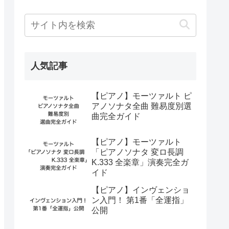
人気記事
【ピアノ】モーツァルト ピ
アノソナタ全曲 難易度別選
曲完全ガイド
【ピアノ】モーツァルト
「ピアノソナタ 変ロ長調
K.333 全楽章」演奏完全ガ
イド
【ピアノ】インヴェンショ
ン入門！ 第1番「全運指」
公開