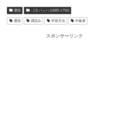
運指
- J.S.バッハ (1685-1750)
運指
譜読み
学習方法
中級者
スポンサーリンク