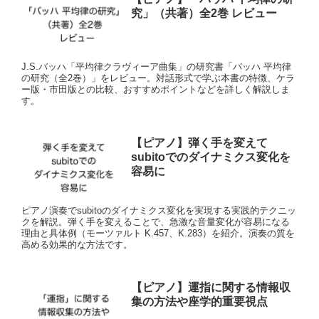
究」（共著）全2巻 レビュー
J.S.バッハ「平均律クラヴィーア曲集」の研究書「バッハ 平均律
の研究（全2巻）」をレビュー。対話形式で学ぶ本書の特徴、ケラ
ー版・市田版との比較、おすすめポイントなどを詳しく解説しま
す。
【ピアノ】弾く手を変えて
subitoでのダイナミクス変化を
容易に
ピアノ演奏でsubitoのダイナミクス変化を実現する実践的テクニッ
クを解説。弾く手を変えることで、急激な音量変化が容易になる
理由と具体例（モーツァルト K.457、K.283）を紹介。演奏の質を
高める効果的な方法です。
【ピアノ】運指に関する情報収
集の方法や座学的重要視点