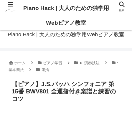
Piano Hack | 大人のための独学用
メニュー
検索
作曲の観点からアプローチした、実践的ピアノ学習メディア
Webピアノ教室
Piano Hack | 大人のための独学用Webピアノ教室
ホーム
ピアノ学習
► 演奏技法
‣
基本奏法
運指
【ピアノ】J.S.バッハ シンフォニア 第
15番 BWV801 全運指付き楽譜と練習の
コツ