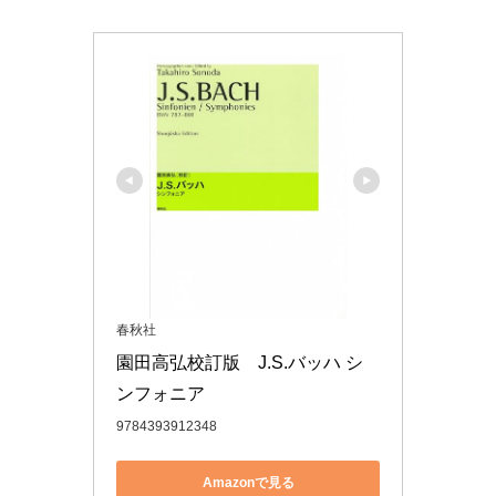
春秋社
園田高弘校訂版　J.S.バッハ シ
ンフォニア
9784393912348
Amazonで見る