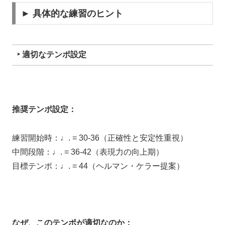
► 具体的な練習のヒント
‣ 適切なテンポ設定
推奨テンポ設定：
練習開始時：♩. = 30-36（正確性と安定性重視）
中間段階：♩. = 36-42（表現力の向上期）
目標テンポ：♩. = 44（ヘルマン・ケラー提案）
なぜ、このテンポが適切なのか：