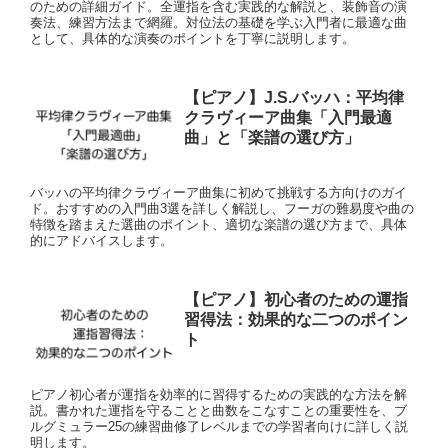
のための詳細ガイド。全運指を含む実践的な解説と、装飾音の演
奏法、練習方法まで網羅。対位法の基礎を学ぶ入門者に最適な曲
として、具体的な演奏のポイントを丁寧に説明します。
【ピアノ】J.S.バッハ：平均律
クラヴィーア曲集「入門最適
曲」と「楽譜の選び方」
バッハの平均律クラヴィーア曲集に初めて挑戦する方向けのガイ
ド。おすすめの入門曲3選を詳しく解説し、フーガの難易度や曲の
特徴を踏まえた選曲のポイント、適切な楽譜の選び方まで、具体
的にアドバイスします。
【ピアノ】初心者のための運指
習得法：効果的な二つのポイン
ト
ピアノ初心者が運指を効率的に習得するための実践的な方法を解
説。書かれた運指を守ることと曲数をこなすことの重要性を、ブ
ルグミュラー25の練習曲修了レベルまでの学習者向けに詳しく説
明します。