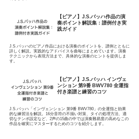
【ピアノ】J.S.バッハ作品の演
奏ポイント解説集：譜例付き実
践ガイド
J.S.バッハのピアノ作品における演奏のポイントを、譜例とともに
詳しく解説。実践的なアドバイスを曲毎にまとめています。演奏
テクニックから表現方法まで、具体的な演奏のヒントを提供しま
す。
【ピアノ】J.S.バッハ インヴェ
ンション 第9番 BWV780 全運指
付き楽譜と練習のコツ
J.S.バッハ「インヴェンション 第9番 BWV780」の全運指と効果
的な練習法を解説。16分音符の不揃い対策、タイの処理方法、適
切なテンポ設定など、2声の15曲の中では演奏難易度の高めなこの
作品を確実にマスターするためのコツを紹介します。