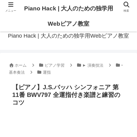
Piano Hack | 大人のための独学用
メニュー
検索
作曲の観点からアプローチした、実践的ピアノ学習メディア
Webピアノ教室
Piano Hack | 大人のための独学用Webピアノ教室
ホーム
ピアノ学習
► 演奏技法
‣
基本奏法
運指
【ピアノ】J.S.バッハ シンフォニア 第
11番 BWV797 全運指付き楽譜と練習の
コツ