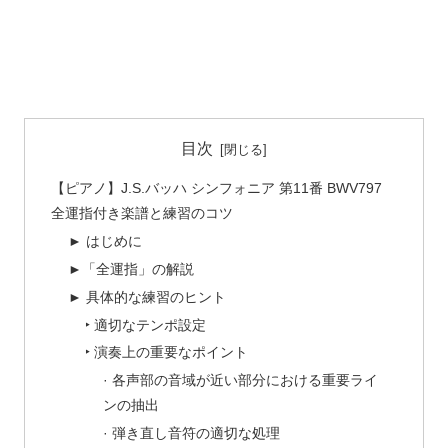
目次
【ピアノ】J.S.バッハ シンフォニア 第11番 BWV797
全運指付き楽譜と練習のコツ
► はじめに
►「全運指」の解説
► 具体的な練習のヒント
‣ 適切なテンポ設定
‣ 演奏上の重要なポイント
· 各声部の音域が近い部分における重要ライ
ンの抽出
· 弾き直し音符の適切な処理