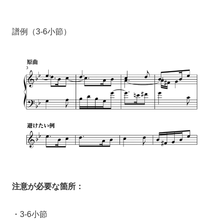
譜例（3-6小節）
注意が必要な箇所：
・3-6小節