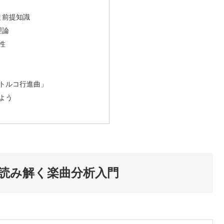
と前提知識
理論
性
「トルコ行進曲」
みよう
読み解く楽曲分析入門