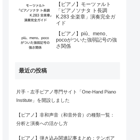
【ピアノ】モーツァルト
「ピアノソナタ ト長調
K.283 全楽章」演奏完全ガ
イド
【ピアノ】più、meno、
pocoがついた強弱記号の強
さ関係
最近の投稿
片手・左手ピアノ専門サイト「One-Hand Piano
Institute」を開設しました
【ピアノ】非和声音（和音外音）の種類一覧：
分析と演奏への活かし方
【ピアノ】弾き込み関連記事まとめ：テンポア