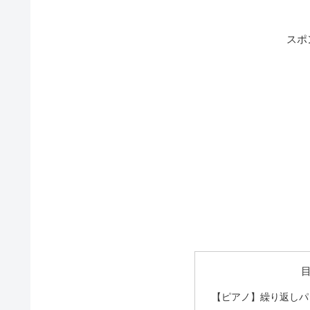
スポ
【ピアノ】繰り返しパ