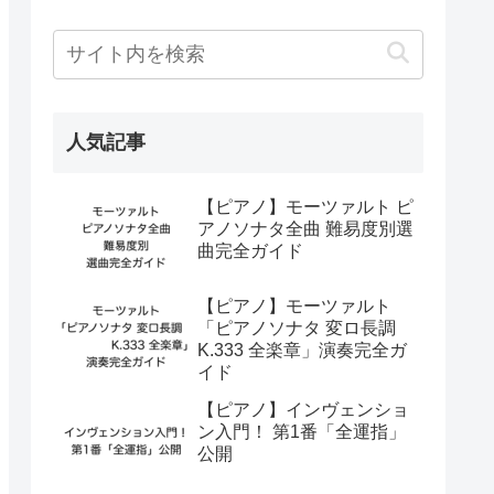
人気記事
【ピアノ】モーツァルト ピ
アノソナタ全曲 難易度別選
曲完全ガイド
【ピアノ】モーツァルト
「ピアノソナタ 変ロ長調
K.333 全楽章」演奏完全ガ
イド
【ピアノ】インヴェンショ
ン入門！ 第1番「全運指」
公開