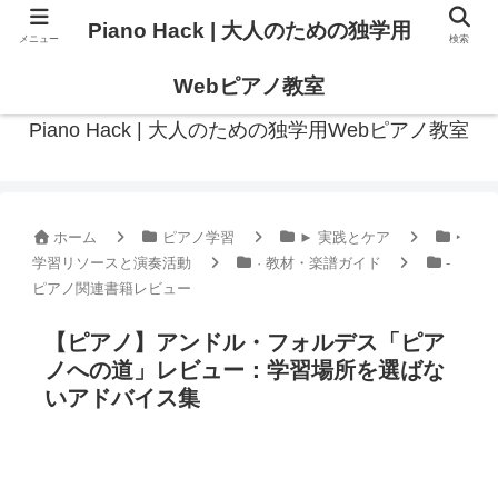
Piano Hack | 大人のための独学用
メニュー
検索
作曲の観点からアプローチした、実践的ピアノ学習メディア
Webピアノ教室
Piano Hack | 大人のための独学用Webピアノ教室
ホーム
ピアノ学習
► 実践とケア
‣
学習リソースと演奏活動
· 教材・楽譜ガイド
-
ピアノ関連書籍レビュー
【ピアノ】アンドル・フォルデス「ピア
ノへの道」レビュー：学習場所を選ばな
いアドバイス集