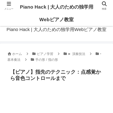
Piano Hack | 大人のための独学用
メニュー
検索
作曲の観点からアプローチした、実践的ピアノ学習メディア
Webピアノ教室
Piano Hack | 大人のための独学用Webピアノ教室
ホーム
ピアノ学習
► 演奏技法
‣
基本奏法
手の形 / 指の形
【ピアノ】指先のテクニック：点感覚か
ら音色コントロールまで