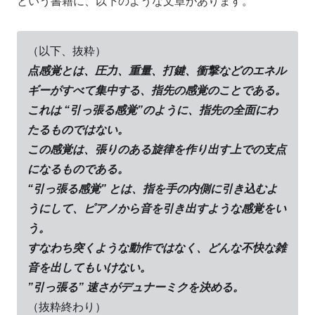
という書籍に、以下のような文章があります。
（以下、抜粋）
点感覚とは、圧力、重量、打鍵、衝撃などのエネル
ギーがすべて集中する、指先の感覚のことである。
これは “引っ張る感覚”のように、指先の全面にわ
たるものではない。
この感覚は、張りのある旋律を作り出す上での支点
になるものである。
“引っ張る感覚” とは、指を手の内側に引き込むよ
うにして、ピアノから音を引き出すような感覚をい
う。
すなわち突くような動作ではなく、どんな不快な雑
音を出してもいけない。
”引っ張る” 速さがデュナーミクを決める。
（抜粋終わり）