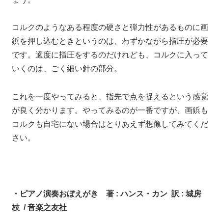
コルクのような
ある程度の硬さと弾力性があるものに
画
鋲を押し込むときというのは、
わずかながら指圧が必要
です。
適度に指圧をするのだけれども、
コルクに入って
いくのは、ごく細い針の部分。
これを一度やってみると、
指先で点を捉えるという感覚
が良く分かります。
やってみるのが一番ですが、
画鋲も
コルクも自宅にない場合は
とりあえず想像してみてくだ
さい。
・ピアノ演奏おぼえがき 著 : ハンス・カン 訳 : 城房
枝 / 音楽之友社