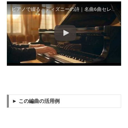
ピアノで綴る、ディズニーの詩｜名曲6曲セレクション（ヤマハ出版 自編曲）
► この編曲の活用例