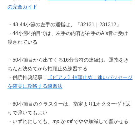
の完全ガイド
・43-44小節の左手の運指は、「32131｜231312」
・44小節4拍目では、左手の内容が右手のAis音に受け
渡されている
・50小節目から出てくる16分音符の連続は、運指をき
ちんと決めてから拍頭止め練習する
・併読推奨記事：
【ピアノ】拍頭止め：速いパッセージ
を確実に攻略する練習法
・60小節目のクラスターは、指定より1オクターヴ下辺
りで弾いてもよい
・いずれにしても、
mp
か
mf
でやや加減して響かせる